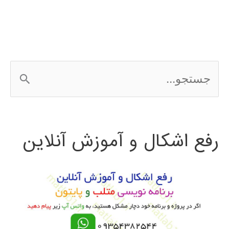
افزار
ePLAN
ج
س
ت
رفع اشکال و آموزش آنلاین
ج
و
ب
ر