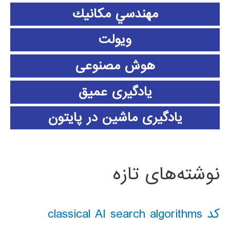
مهندسي مكانيك
ویولت
هوش مصنوعی
یادگیری عمیق
یادگیری ماشین در پایتون
نوشته‌های تازه
کد classical AI search algorithms