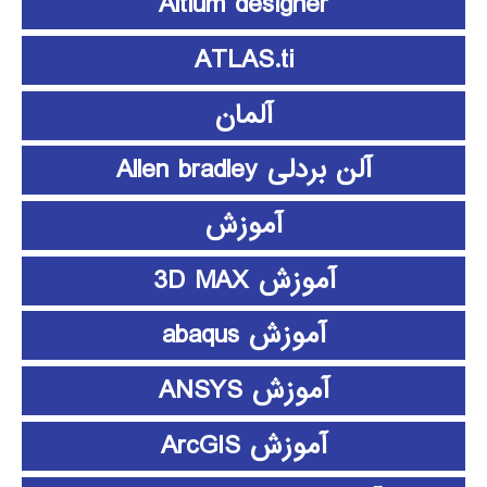
Altium designer
ATLAS.ti
آلمان
آلن بردلی Allen bradley
آموزش
آموزش 3D MAX
آموزش abaqus
آموزش ANSYS
آموزش ArcGIS