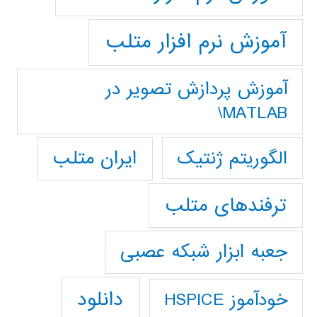
آموزش نرم افزار متلب
آموزش پردازش تصوير در
MATLAB\
ایران متلب
الگوریتم ژنتیک
ترفندهای متلب
جعبه ابزار شبکه عصبی
دانلود
خودآموز HSPICE