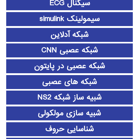
سیگنال ECG
سیمولینک simulink
شبکه آدلاین
شبکه عصبی CNN
شبکه عصبی در پایتون
شبکه های عصبی
شبیه ساز شبکه NS2
شبیه سازی مولکولی
شناسایی حروف