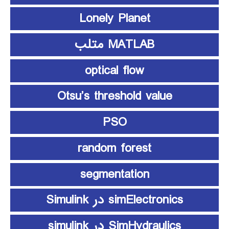
Lonely Planet
MATLAB متلب
optical flow
Otsu’s threshold value
PSO
random forest
segmentation
simElectronics در Simulink
SimHydraulics در simulink