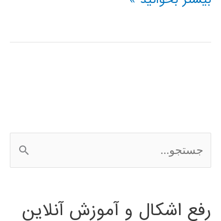
سیالات
در
متلب
ج
س
ت
رفع اشکال و آموزش آنلاین
ج