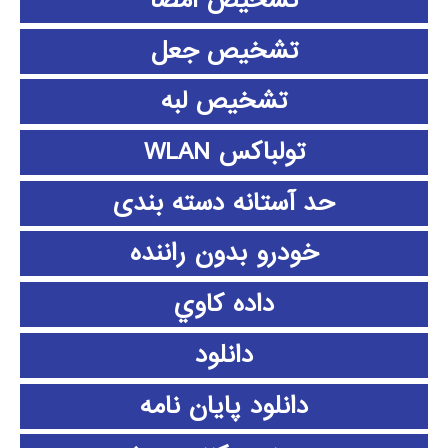
تشخیص امضا
تشخیص جعل
تشخیص لبه
تولباکس WLAN
حد آستانه دسته بندی
خودرو بدون راننده
داده كاوي
دانلود
دانلود پايان نامه