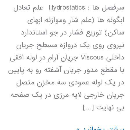
سرفصل ها : Hydrostatics علم تعادل
ابگونه ها (علم شار وموازنه ابهای
ساکن) توزیع فشار در جو استاندارد
نیروی روی یک دروازه مسطح جریان
داخلی Viscous جریان آرام در لوله افقی
با مقطع مدور جریان آشفته رو به پایین
در یک لوله عمودی سه مخزن متصل
جریان خارجی لایه مرزی در یک صفحه
بی نهایت […]
مکانیک
بیشتر بخوانید »