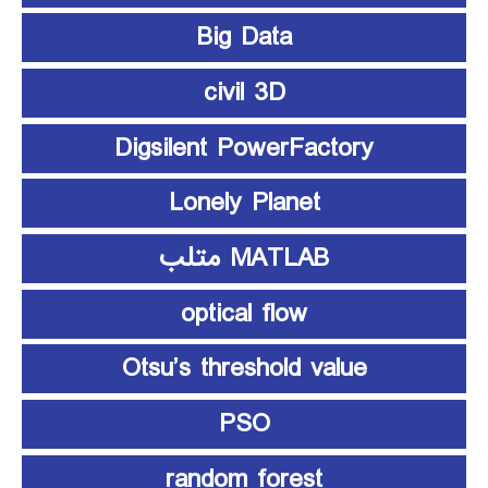
Big Data
civil 3D
Digsilent PowerFactory
Lonely Planet
MATLAB متلب
optical flow
Otsu’s threshold value
PSO
random forest