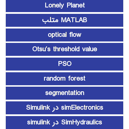
Lonely Planet
MATLAB متلب
optical flow
Otsu’s threshold value
PSO
random forest
segmentation
simElectronics در Simulink
SimHydraulics در simulink