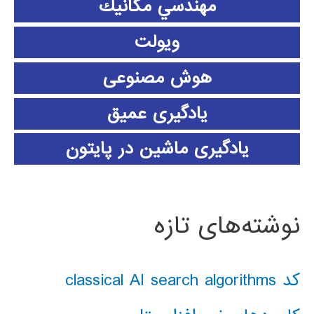
مهندسي مكانيك
ویولت
هوش مصنوعی
یادگیری عمیق
یادگیری ماشین در پایتون
نوشته‌های تازه
کد classical AI search algorithms