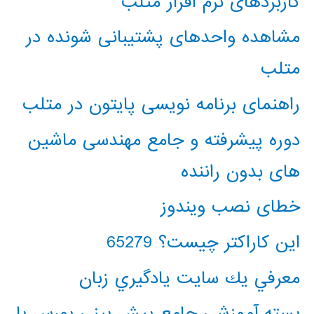
کاربردهای نرم افزار متلب
مشاهده واحدهای پشتیبانی شونده در
متلب
راهنمای برنامه نویسی پایتون در متلب
دوره پیشرفته و جامع مهندسی ماشین
های بدون راننده
خطای نصب ویندوز
این کاراکتر چیست؟ 65279
معرفي يك سايت يادگيري زبان
بسته آموزشی جامع پیش بینی بورس با