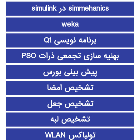
simmehanics در simulink
weka
برنامه نویسی Qt
بهنیه سازی تجمعی ذرات PSO
پیش بینی بورس
تشخیص امضا
تشخیص جعل
تشخیص لبه
تولباکس WLAN