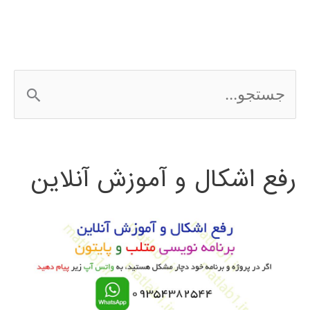
wordpress
ج
س
ت
رفع اشکال و آموزش آنلاین
ج
و
ب
ر
ا