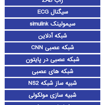
زاب ZAB
سیگنال ECG
سیمولینک simulink
شبکه آدلاین
شبکه عصبی CNN
شبکه عصبی در پایتون
شبکه های عصبی
شبیه ساز شبکه NS2
شبیه سازی مولکولی