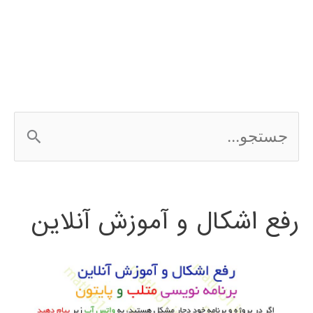
PSCAD
ج
س
ت
رفع اشکال و آموزش آنلاین
ج
و
ب