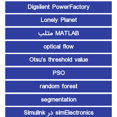
Digsilent PowerFactory
Lonely Planet
MATLAB متلب
optical flow
Otsu’s threshold value
PSO
random forest
segmentation
simElectronics در Simulink