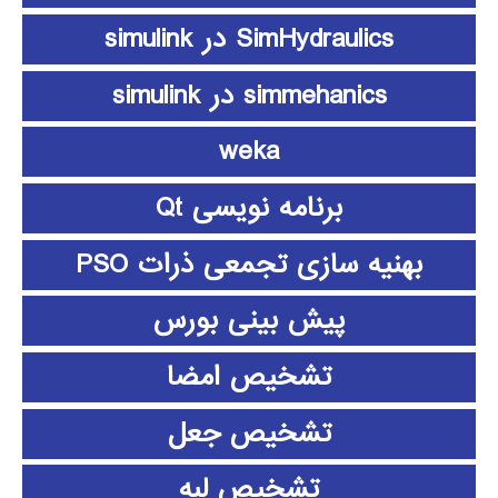
SimHydraulics در simulink
simmehanics در simulink
weka
برنامه نویسی Qt
بهنیه سازی تجمعی ذرات PSO
پیش بینی بورس
تشخیص امضا
تشخیص جعل
تشخیص لبه