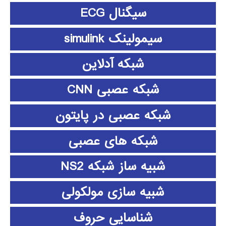
سیگنال ECG
سیمولینک simulink
شبکه آدلاین
شبکه عصبی CNN
شبکه عصبی در پایتون
شبکه های عصبی
شبیه ساز شبکه NS2
شبیه سازی مولکولی
شناسایی حروف