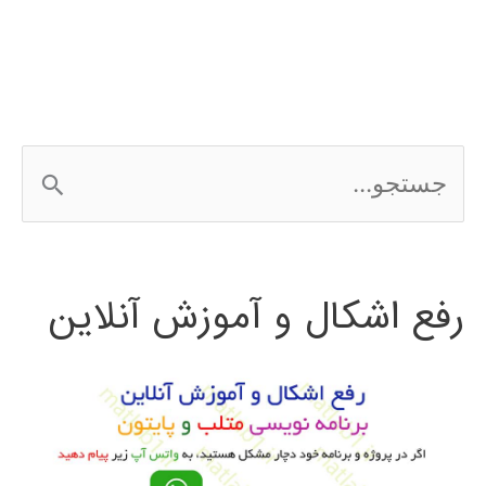
ج
س
ت
رفع اشکال و آموزش آنلاین
ج
و
ب
ر