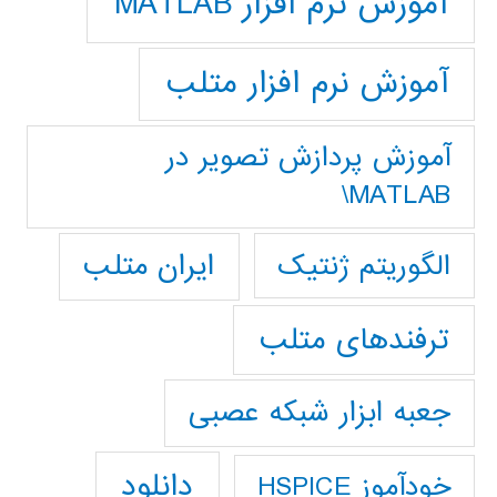
آموزش نرم افزار MATLAB
آموزش نرم افزار متلب
آموزش پردازش تصوير در
MATLAB\
ایران متلب
الگوریتم ژنتیک
ترفندهای متلب
جعبه ابزار شبکه عصبی
دانلود
خودآموز HSPICE