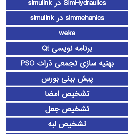
SimHydraulics در simulink
simmehanics در simulink
weka
برنامه نویسی Qt
بهنیه سازی تجمعی ذرات PSO
پیش بینی بورس
تشخیص امضا
تشخیص جعل
تشخیص لبه