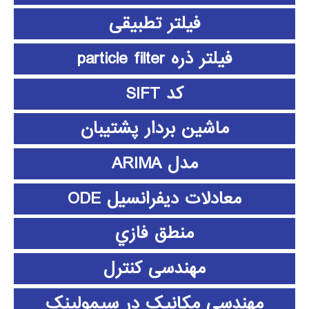
فیلتر تطبیقی
فیلتر ذره particle filter
کد SIFT
ماشین بردار پشتیبان
مدل ARIMA
معادلات دیفرانسیل ODE
منطق فازي
مهندسی کنترل
مهندسی مکانیک در سیمولینک