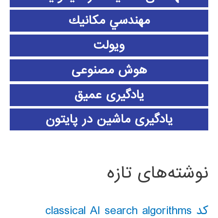
مهندسي مكانيك
ویولت
هوش مصنوعی
یادگیری عمیق
یادگیری ماشین در پایتون
نوشته‌های تازه
کد classical AI search algorithms