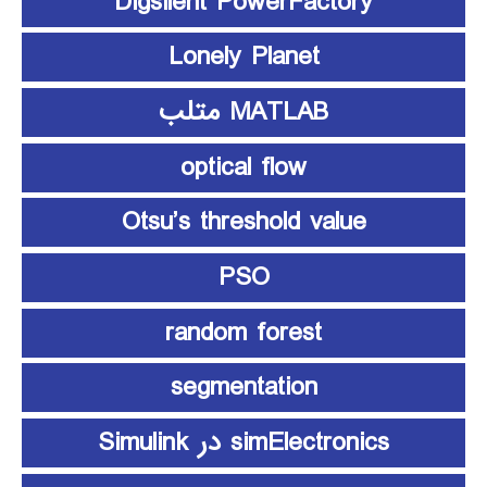
Digsilent PowerFactory
Lonely Planet
MATLAB متلب
optical flow
Otsu’s threshold value
PSO
random forest
segmentation
simElectronics در Simulink