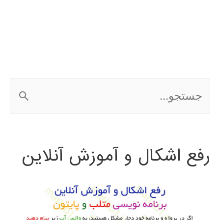
در
پایتون
ج
س
ت
رفع اشکال و آموزش آنلاین
ج
و
ب