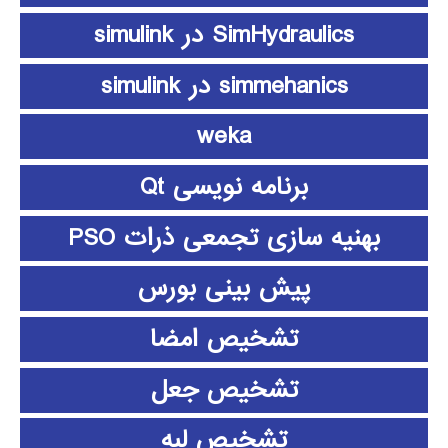
SimHydraulics در simulink
simmehanics در simulink
weka
برنامه نویسی Qt
بهنیه سازی تجمعی ذرات PSO
پیش بینی بورس
تشخیص امضا
تشخیص جعل
تشخیص لبه