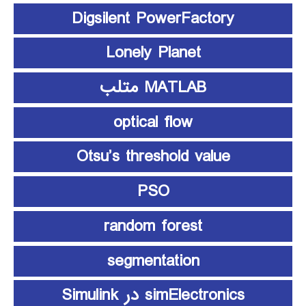
Digsilent PowerFactory
Lonely Planet
MATLAB متلب
optical flow
Otsu’s threshold value
PSO
random forest
segmentation
simElectronics در Simulink