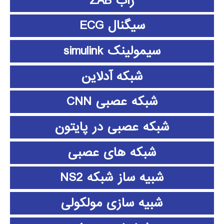
زاب ZAB
سیگنال ECG
سیمولینک simulink
شبکه آدلاین
شبکه عصبی CNN
شبکه عصبی در پایتون
شبکه های عصبی
شبیه ساز شبکه NS2
شبیه سازی مولکولی