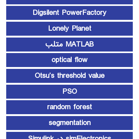
Digsilent PowerFactory
Lonely Planet
MATLAB متلب
optical flow
Otsu’s threshold value
PSO
random forest
segmentation
simElectronics در Simulink