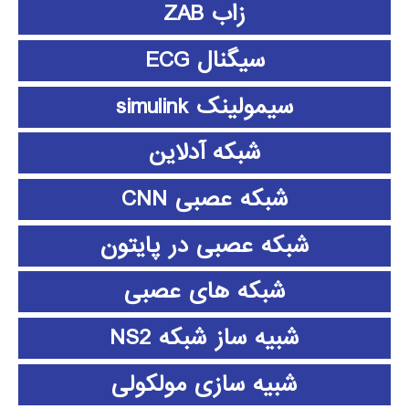
زاب ZAB
سیگنال ECG
سیمولینک simulink
شبکه آدلاین
شبکه عصبی CNN
شبکه عصبی در پایتون
شبکه های عصبی
شبیه ساز شبکه NS2
شبیه سازی مولکولی