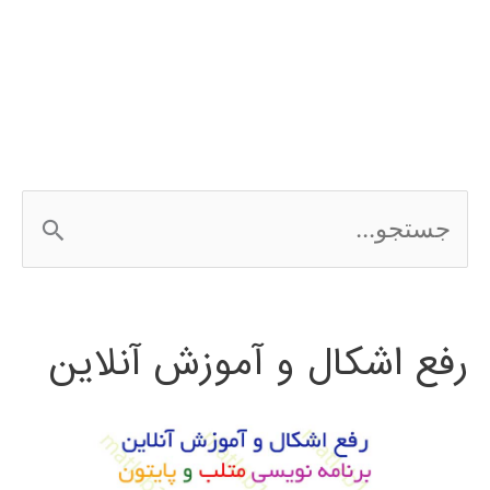
شبکه
عصبی
در
MATLAB
ج
با
س
مثال
ت
رفع اشکال و آموزش آنلاین
ج
و
ب