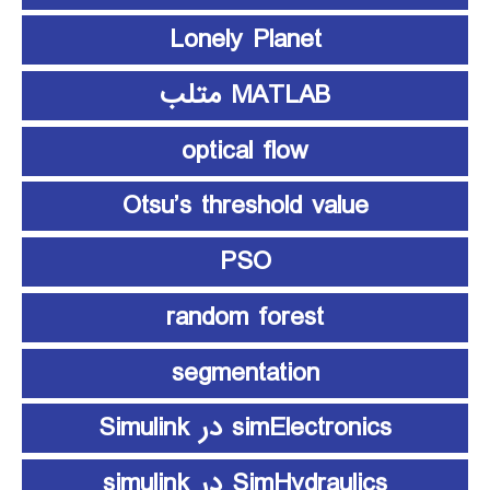
Lonely Planet
MATLAB متلب
optical flow
Otsu’s threshold value
PSO
random forest
segmentation
simElectronics در Simulink
SimHydraulics در simulink