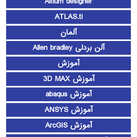
Altium designer
ATLAS.ti
آلمان
آلن بردلی Allen bradley
آموزش
آموزش 3D MAX
آموزش abaqus
آموزش ANSYS
آموزش ArcGIS