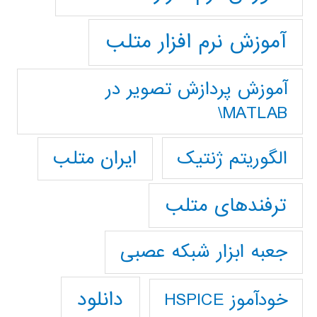
آموزش نرم افزار متلب
آموزش پردازش تصوير در
MATLAB\
ایران متلب
الگوریتم ژنتیک
ترفندهای متلب
جعبه ابزار شبکه عصبی
دانلود
خودآموز HSPICE