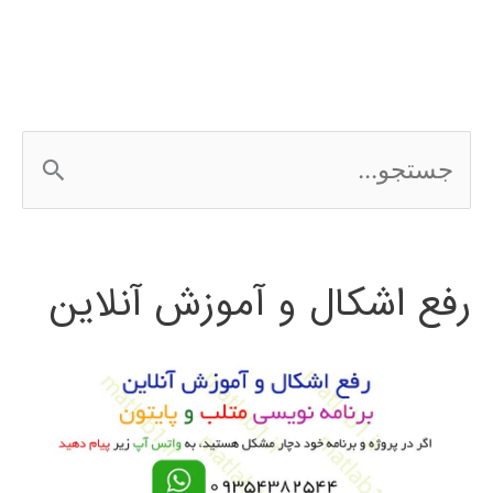
AUTOCAD
ج
س
ت
رفع اشکال و آموزش آنلاین
ج
و
ب
ر