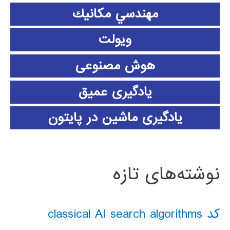
مهندسي مكانيك
ویولت
هوش مصنوعی
یادگیری عمیق
یادگیری ماشین در پایتون
نوشته‌های تازه
کد classical AI search algorithms