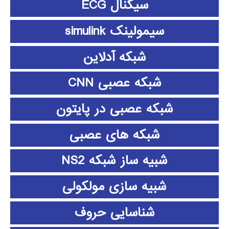
سیگنال ECG
سیمولینک simulink
شبکه آدلاین
شبکه عصبی CNN
شبکه عصبی در پایتون
شبکه های عصبی
شبیه ساز شبکه NS2
شبیه سازی مولکولی
شناسایی حروف