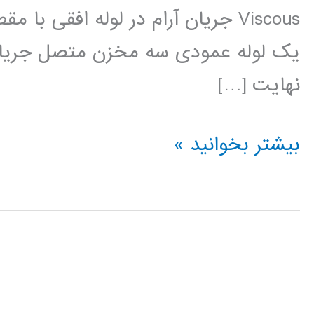
Viscous جریان آرام در لوله افقی ب
یک لوله عمودی سه مخزن متصل جریان
نهایت […]
مکانیک
بیشتر بخوانید »
سیالات
در
متلب