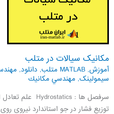
مکانیک سیالات در متلب
آموزش
,
MATLAB متلب
,
دانلود
,
مهندس
سیمولینک
,
مهندسي مكانيك
سرفصل ها : statics
توزیع فشار در جو استاندارد نیروی رو