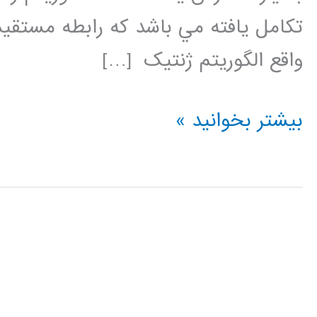
تکامل يافته مي باشد که رابطه مستق
واقع الگوريتم ژنتيک […]
فیلم
بیشتر بخوانید »
جامع
آموزش
فارسی
الگوریتم
ژنتیک