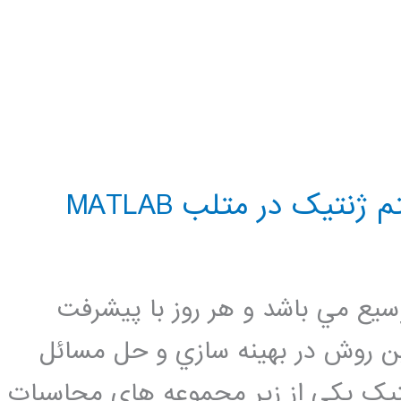
نتیک در متلب MATLAB
سيع مي باشد و هر روز با پيشرفت
 اين روش در بهينه سازي و حل مسائل
تيک يکي از زير مجموعه هاي محاسبات