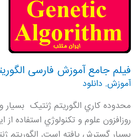
فیلم جامع آموزش فارسی الگوریتم ژ
آموزش
,
دانلود
محدوده کاري الگوريتم ژنتيک بسيار و
روزافزون علوم و تکنولوژي استفاده از
بسيار گسترش يافته است. الگوريتم ژن