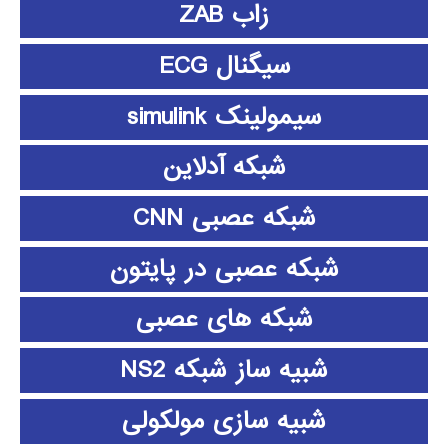
زاب ZAB
سیگنال ECG
سیمولینک simulink
شبکه آدلاین
شبکه عصبی CNN
شبکه عصبی در پایتون
شبکه های عصبی
شبیه ساز شبکه NS2
شبیه سازی مولکولی