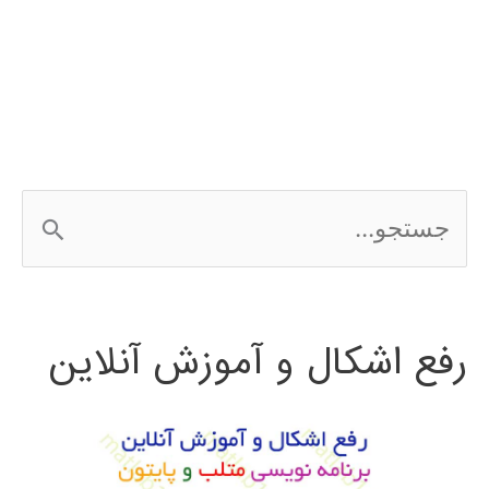
شبکه
عصبی
در
MATLAB
ج
با
س
مثال
ت
رفع اشکال و آموزش آنلاین
ج
و
ب