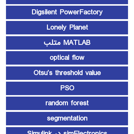
Digsilent PowerFactory
Lonely Planet
MATLAB متلب
optical flow
Otsu’s threshold value
PSO
random forest
segmentation
simElectronics در Simulink