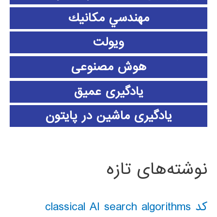
مهندسي مكانيك
ویولت
هوش مصنوعی
یادگیری عمیق
یادگیری ماشین در پایتون
نوشته‌های تازه
کد classical AI search algorithms