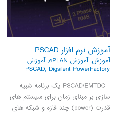
آموزش نرم افزار PSCAD
آموزش
,
آموزش ePLAN
,
آموزش
PSCAD
,
Digsilent PowerFactory
PSCAD/EMTDC یک برنامه شبیه
سازی بر مبنای زمان برای سیستم های
قدرت (power) چند فازه و شبکه های