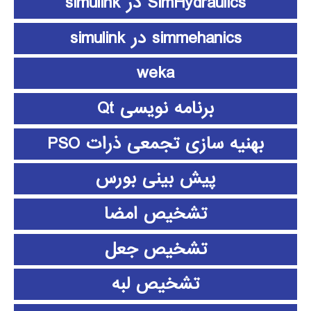
SimHydraulics در simulink
simmehanics در simulink
weka
برنامه نویسی Qt
بهنیه سازی تجمعی ذرات PSO
پیش بینی بورس
تشخیص امضا
تشخیص جعل
تشخیص لبه