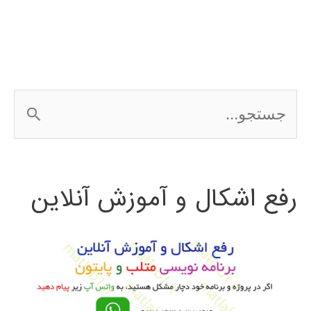
ج
س
ت
رفع اشکال و آموزش آنلاین
ج
و
ب
ر