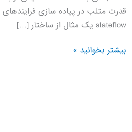
قدرت متلب در پیاده سازی فرایندهای پ
stateflow يک مثال از ساختار […]
فیلم
بیشتر بخوانید »
آموزشی
stateflow
در
MATLAB