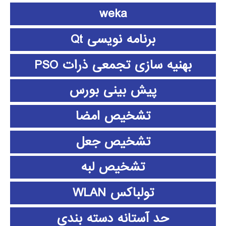
weka
برنامه نویسی Qt
بهنیه سازی تجمعی ذرات PSO
پیش بینی بورس
تشخیص امضا
تشخیص جعل
تشخیص لبه
تولباکس WLAN
حد آستانه دسته بندی