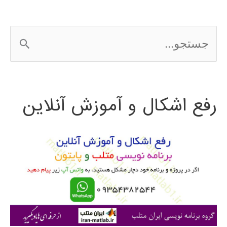
ج
س
ت
رفع اشکال و آموزش آنلاین
ج
و
ب
ر
ا
ی