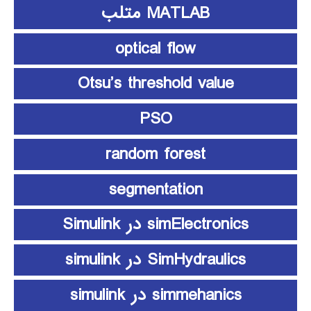
MATLAB متلب
optical flow
Otsu’s threshold value
PSO
random forest
segmentation
simElectronics در Simulink
SimHydraulics در simulink
simmehanics در simulink