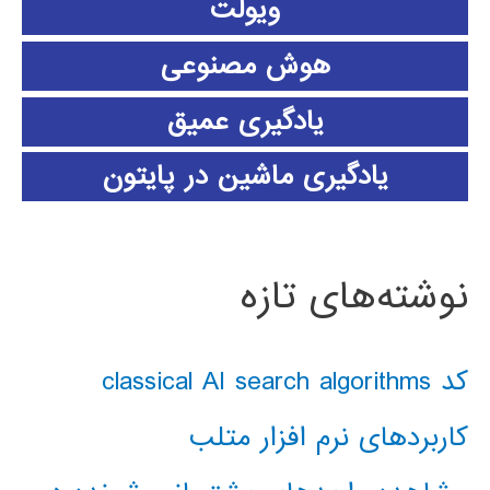
ویولت
هوش مصنوعی
یادگیری عمیق
یادگیری ماشین در پایتون
نوشته‌های تازه
کد classical AI search algorithms
کاربردهای نرم افزار متلب