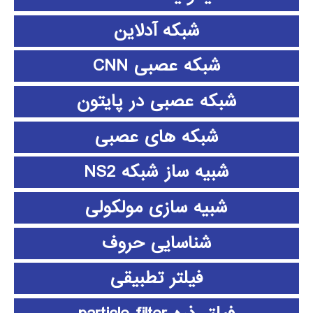
شبکه آدلاین
شبکه عصبی CNN
شبکه عصبی در پایتون
شبکه های عصبی
شبیه ساز شبکه NS2
شبیه سازی مولکولی
شناسایی حروف
فیلتر تطبیقی