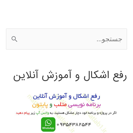
ج
س
ت
رفع اشکال و آموزش آنلاین
ج
و
ب
ر
ا