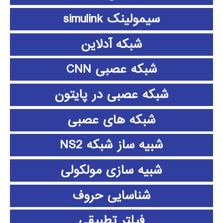
سیمولینک simulink
شبکه آدلاین
شبکه عصبی CNN
شبکه عصبی در پایتون
شبکه های عصبی
شبیه ساز شبکه NS2
شبیه سازی مولکولی
شناسایی حروف
فیلتر تطبیقی