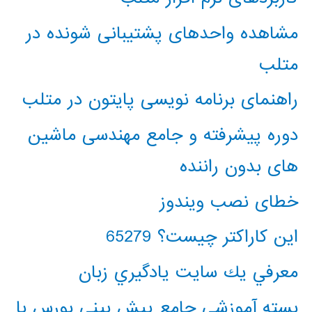
مشاهده واحدهای پشتیبانی شونده در
متلب
راهنمای برنامه نویسی پایتون در متلب
دوره پیشرفته و جامع مهندسی ماشین
های بدون راننده
خطای نصب ویندوز
این کاراکتر چیست؟ 65279
معرفي يك سايت يادگيري زبان
بسته آموزشی جامع پیش بینی بورس با