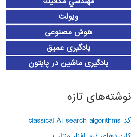
مهندسي مكانيك
ویولت
هوش مصنوعی
یادگیری عمیق
یادگیری ماشین در پایتون
نوشته‌های تازه
کد classical AI search algorithms
کاربردهای نرم افزار متلب