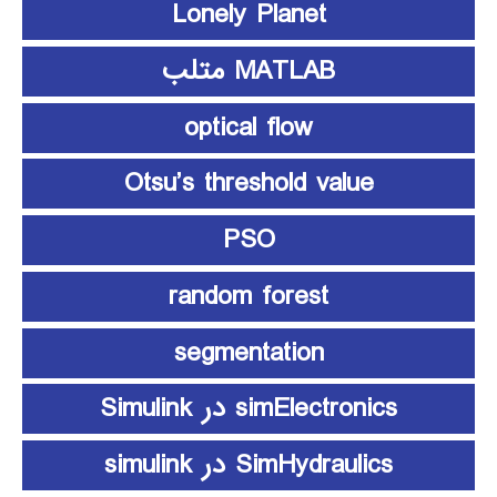
Lonely Planet
MATLAB متلب
optical flow
Otsu’s threshold value
PSO
random forest
segmentation
simElectronics در Simulink
SimHydraulics در simulink