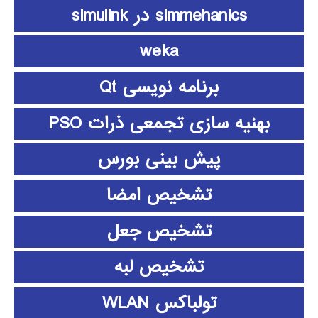
simmehanics در simulink
weka
برنامه نویسی Qt
بهنیه سازی تجمعی ذرات PSO
پیش بینی بورس
تشخیص امضا
تشخیص جعل
تشخیص لبه
تولباکس WLAN