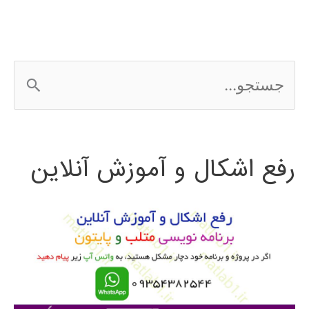
ج
س
ت
رفع اشکال و آموزش آنلاین
ج
و
ب
ر
ا