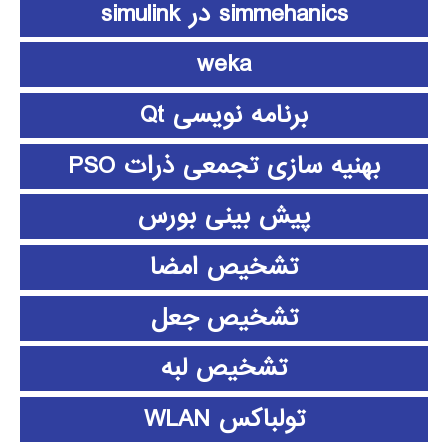
simmehanics در simulink
weka
برنامه نویسی Qt
بهنیه سازی تجمعی ذرات PSO
پیش بینی بورس
تشخیص امضا
تشخیص جعل
تشخیص لبه
تولباکس WLAN