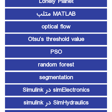
Lonely Planet
MATLAB متلب
optical flow
Otsu’s threshold value
PSO
random forest
segmentation
simElectronics در Simulink
SimHydraulics در simulink