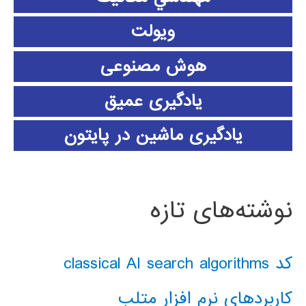
ویولت
هوش مصنوعی
یادگیری عمیق
یادگیری ماشین در پایتون
نوشته‌های تازه
کد classical AI search algorithms
کاربردهای نرم افزار متلب