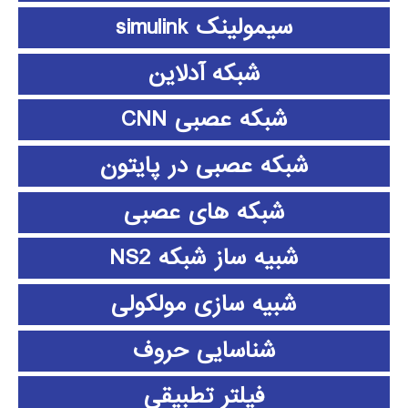
سیمولینک simulink
شبکه آدلاین
شبکه عصبی CNN
شبکه عصبی در پایتون
شبکه های عصبی
شبیه ساز شبکه NS2
شبیه سازی مولکولی
شناسایی حروف
فیلتر تطبیقی