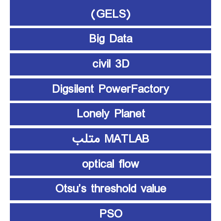
(GELS)
Big Data
civil 3D
Digsilent PowerFactory
Lonely Planet
MATLAB متلب
optical flow
Otsu’s threshold value
PSO