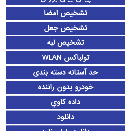
تشخیص امضا
تشخیص جعل
تشخیص لبه
تولباکس WLAN
حد آستانه دسته بندی
خودرو بدون راننده
داده كاوي
دانلود