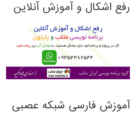
رفع اشکال و آموزش آنلاین
ج
و
ب
ر
ا
ی
:
آموزش فارسی شبکه عصبی