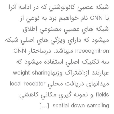
شبکه عصبي کانولوشني که در ادامه آنرا
با CNN نام خواهيم برد به نوعي از
شبکه هاي عصبي مصنوعي اطلاق
ميشود که داراي ويژگي هاي اصلي شبکه
neocognitron ميباشد. درساختار CNN
سه تکنيک اصلي استفاده ميشود که
عبارتند از:اشتراک وزنهاweight sharing
ميدانهاي دريافت محلي local receptor
fields و نمونه گيري مکاني کاهشي
spatial down sampling. […]