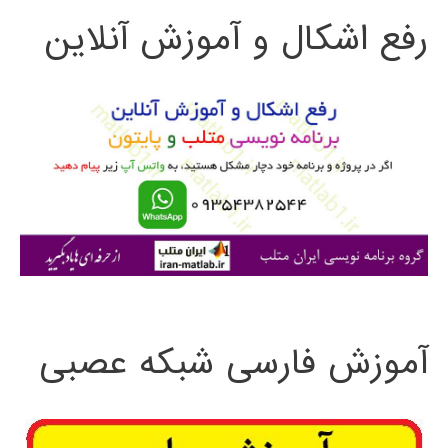
رفع اشکال و آموزش آنلاین
ج
و
ب
ر
ا
ی
:
آموزش فارسی شبکه عصبی