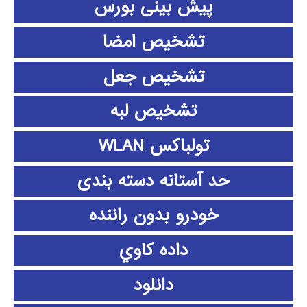
پیش بینی بورس
تشخیص امضا
تشخیص جعل
تشخیص لبه
تولباکس WLAN
حد آستانه دسته بندی
خودرو بدون راننده
داده كاوي
دانلود