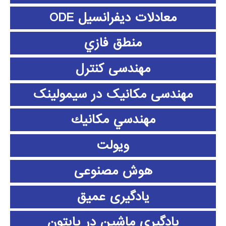
معادلات دیفرانسیل ODE
منطق فازي
مهندسی کنترل
مهندسی مکانیک در سیمولینک
مهندسي مكانيك
ویولت
هوش مصنوعی
یادگیری عمیق
یادگیری ماشین در پایتون