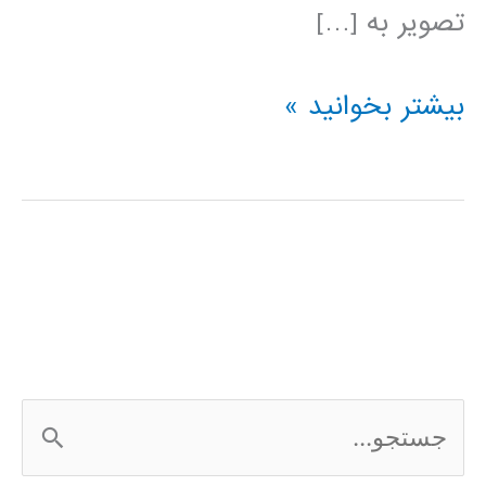
تصویر به […]
پردازش
بیشتر بخوانید »
تصویر
در
پایتون
ج
س