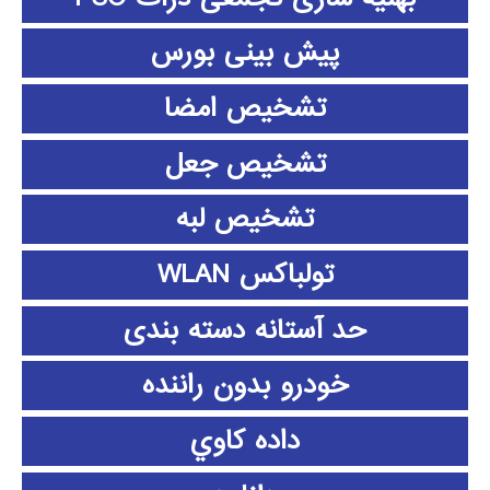
پیش بینی بورس
تشخیص امضا
تشخیص جعل
تشخیص لبه
تولباکس WLAN
حد آستانه دسته بندی
خودرو بدون راننده
داده كاوي