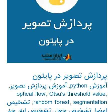
پردازش تصویر در پایتون
آموزش python
,
آموزش پردازش تصویر
,
optical flow
,
Otsu’s threshold value
,
segmentation
,
random forest
,
تشخیص
امضا
,
تشخیص جعل
,
تشخیص لبه
,
حد