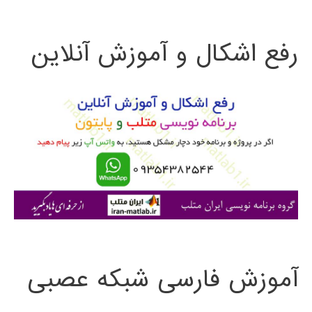
ت
رفع اشکال و آموزش آنلاین
ج
و
ب
ر
ا
ی
:
آموزش فارسی شبکه عصبی