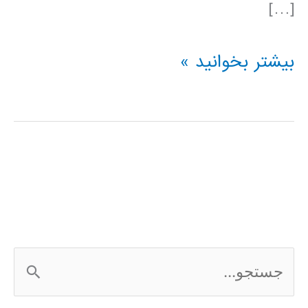
[…]
فیلم
بیشتر بخوانید »
آموزشی
پردازش
تصویر
در
متلب
MATLAB
ج
س