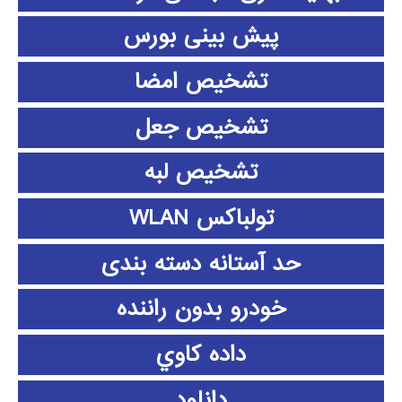
پیش بینی بورس
تشخیص امضا
تشخیص جعل
تشخیص لبه
تولباکس WLAN
حد آستانه دسته بندی
خودرو بدون راننده
داده كاوي
دانلود