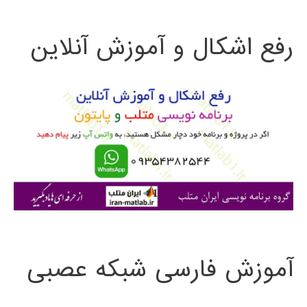
ت
رفع اشکال و آموزش آنلاین
ج
و
ب
ر
ا
ی
:
آموزش فارسی شبکه عصبی