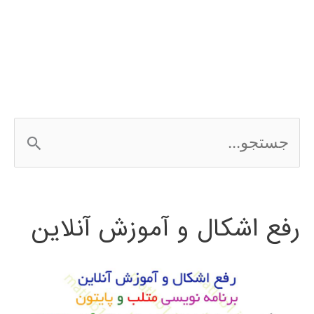
Edit
ج
س
ت
رفع اشکال و آموزش آنلاین
ج
و
ب