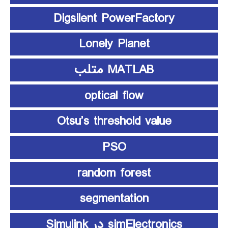
Digsilent PowerFactory
Lonely Planet
MATLAB متلب
optical flow
Otsu’s threshold value
PSO
random forest
segmentation
simElectronics در Simulink