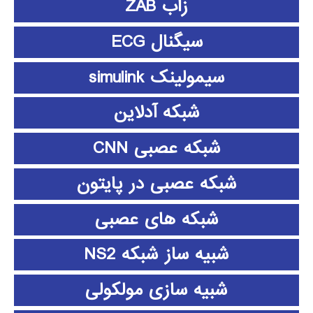
زاب ZAB
سیگنال ECG
سیمولینک simulink
شبکه آدلاین
شبکه عصبی CNN
شبکه عصبی در پایتون
شبکه های عصبی
شبیه ساز شبکه NS2
شبیه سازی مولکولی