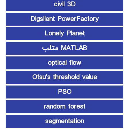
civil 3D
Digsilent PowerFactory
Lonely Planet
MATLAB متلب
optical flow
Otsu’s threshold value
PSO
random forest
segmentation