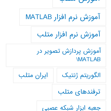
آموزش نرم افزار MATLAB
آموزش نرم افزار متلب
آموزش پردازش تصوير در
MATLAB\
ایران متلب
الگوریتم ژنتیک
ترفندهای متلب
جعبه ابزار شبکه عصبی