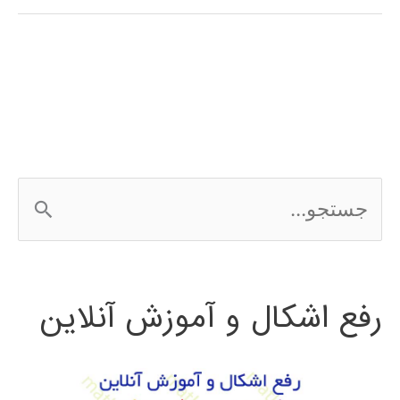
پیاز
متلب
MATLAB
ج
س
ت
رفع اشکال و آموزش آنلاین
ج
و
ب