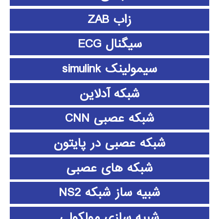
زاب ZAB
سیگنال ECG
سیمولینک simulink
شبکه آدلاین
شبکه عصبی CNN
شبکه عصبی در پایتون
شبکه های عصبی
شبیه ساز شبکه NS2
شبیه سازی مولکولی