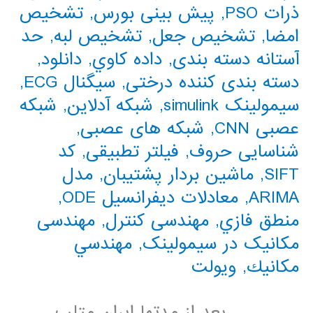
ذرات PSO
,
پیش بینی بورس
,
تشخیص
امضا
,
تشخیص جعل
,
تشخیص لبه
,
حد
آستانه دسته بندی
,
داده كاوي
,
دانلود
,
دسته بندی کننده درختی
,
سیگنال ECG
,
سیمولینک simulink
,
شبکه آدلاین
,
شبکه
عصبی CNN
,
شبکه های عصبی
,
شناسایی حروف
,
فیلتر تطبیقی
,
کد
SIFT
,
ماشین بردار پشتیبان
,
مدل
ARIMA
,
معادلات دیفرانسیل ODE
,
منطق فازي
,
مهندسی کنترل
,
مهندسی
مکانیک در سیمولینک
,
مهندسي
مكانيك
,
ویولت
. . . . . . . بعد از مدتها ایران متلب