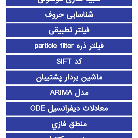
شناسایی حروف
فیلتر تطبیقی
فیلتر ذره particle filter
کد SIFT
ماشین بردار پشتیبان
مدل ARIMA
معادلات دیفرانسیل ODE
منطق فازي