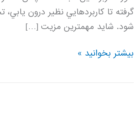
گرفته تا كاربردهايي نظير درون يابي،
شود. شايد مهمترين مزيت […]
شبکه
بیشتر بخوانید »
عصبی
(Neural
Network)
در
پایتون