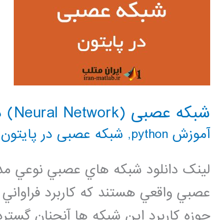
شبکه عصبی (Neural Network) در پایتون
آموزش python
,
شبکه عصبی در پایتون
,
لینک دانلود شبكه هاي عصبي نوعي مد 
عصبي واقعي هستند كه كاربرد فراواني 
حوزه كاربرد اين شبكه ها آنچنان گستر