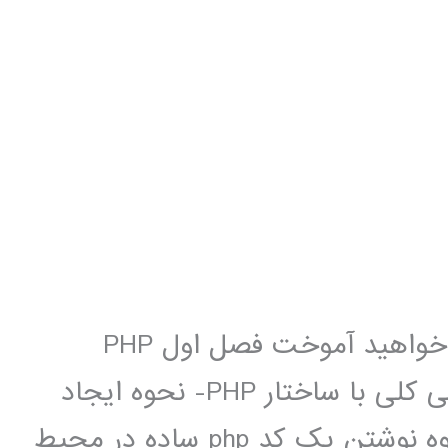
لینک تهیه مطالبی که در این مجموعه خواهید آموخت فصل اول PHP
چیست؟- دلایل استفاده از PHP- آشنایی کلی با ساختار PHP- نحوه ایجاد
لوکال هاست توسط wamp server- نحوه نوشتن یک کد php ساده در محیط