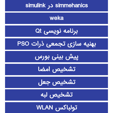
simmehanics در simulink
weka
برنامه نویسی Qt
بهنیه سازی تجمعی ذرات PSO
پیش بینی بورس
تشخیص امضا
تشخیص جعل
تشخیص لبه
تولباکس WLAN