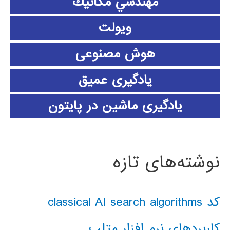
مهندسي مكانيك
ویولت
هوش مصنوعی
یادگیری عمیق
یادگیری ماشین در پایتون
نوشته‌های تازه
کد classical AI search algorithms
کاربردهای نرم افزار متلب