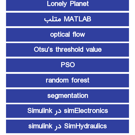
Lonely Planet
MATLAB متلب
optical flow
Otsu’s threshold value
PSO
random forest
segmentation
simElectronics در Simulink
SimHydraulics در simulink