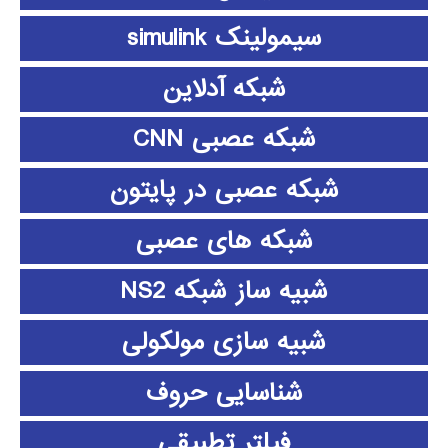
سیمولینک simulink
شبکه آدلاین
شبکه عصبی CNN
شبکه عصبی در پایتون
شبکه های عصبی
شبیه ساز شبکه NS2
شبیه سازی مولکولی
شناسایی حروف
فیلتر تطبیقی