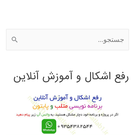
ج
س
ت
رفع اشکال و آموزش آنلاین
ج
و
ب
ر
ا