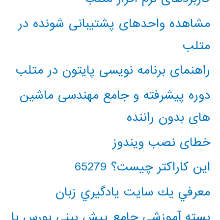
مشاهده واحدهای پشتیبانی شونده در
متلب
راهنمای برنامه نویسی پایتون در متلب
دوره پیشرفته و جامع مهندسی ماشین
های بدون راننده
خطای نصب ویندوز
این کاراکتر چیست؟ 65279
معرفي يك سايت يادگيري زبان
بسته آموزشی جامع پیش بینی بورس با