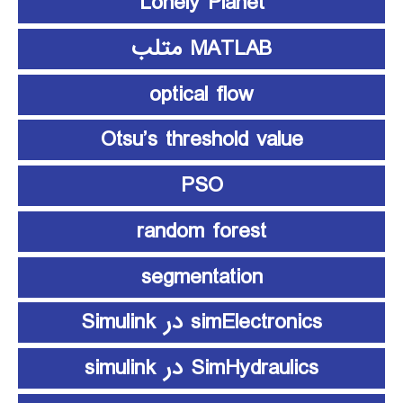
Lonely Planet
MATLAB متلب
optical flow
Otsu’s threshold value
PSO
random forest
segmentation
simElectronics در Simulink
SimHydraulics در simulink