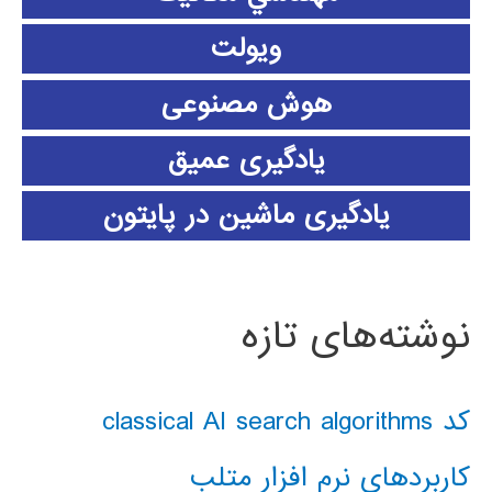
ویولت
هوش مصنوعی
یادگیری عمیق
یادگیری ماشین در پایتون
نوشته‌های تازه
کد classical AI search algorithms
کاربردهای نرم افزار متلب