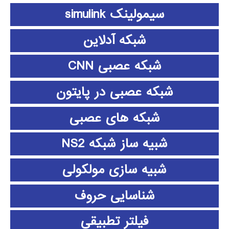
سیمولینک simulink
شبکه آدلاین
شبکه عصبی CNN
شبکه عصبی در پایتون
شبکه های عصبی
شبیه ساز شبکه NS2
شبیه سازی مولکولی
شناسایی حروف
فیلتر تطبیقی