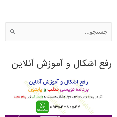
ج
س
ت
رفع اشکال و آموزش آنلاین
ج
و
ب
ر
ا