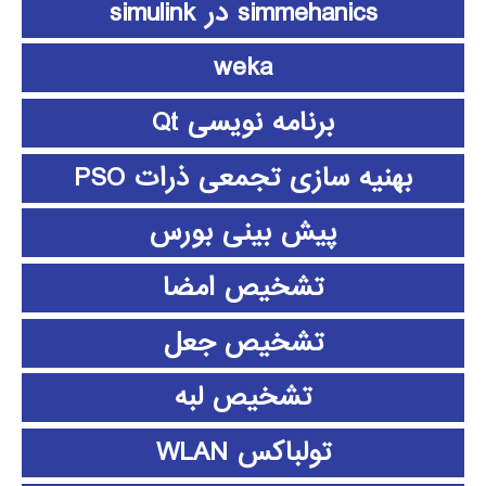
simmehanics در simulink
weka
برنامه نویسی Qt
بهنیه سازی تجمعی ذرات PSO
پیش بینی بورس
تشخیص امضا
تشخیص جعل
تشخیص لبه
تولباکس WLAN