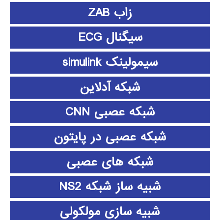
زاب ZAB
سیگنال ECG
سیمولینک simulink
شبکه آدلاین
شبکه عصبی CNN
شبکه عصبی در پایتون
شبکه های عصبی
شبیه ساز شبکه NS2
شبیه سازی مولکولی