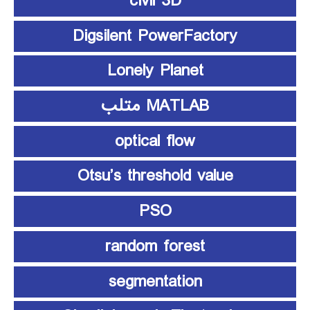
civil 3D
Digsilent PowerFactory
Lonely Planet
MATLAB متلب
optical flow
Otsu’s threshold value
PSO
random forest
segmentation