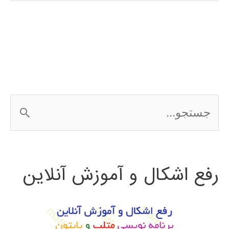
متلب
MATLAB
در
کانادا
ج
س
ت
رفع اشکال و آموزش آنلاین
ج
و
ب