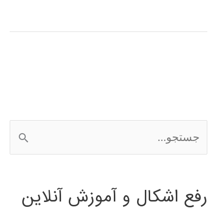
آموزش
فارسی
نرم
افزار
Microsoft
Office
ج
Project
س
ت
رفع اشکال و آموزش آنلاین
ج