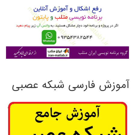
و
ب
ر
ا
ی
:
آموزش فارسی شبکه عصبی