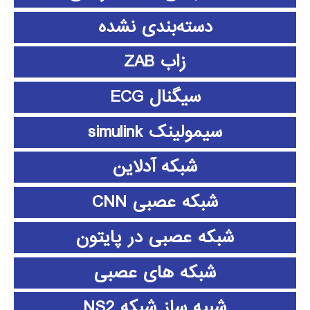
دسته‌بندی نشده
زاب ZAB
سیگنال ECG
سیمولینک simulink
شبکه آدلاین
شبکه عصبی CNN
شبکه عصبی در پایتون
شبکه های عصبی
شبیه ساز شبکه NS2