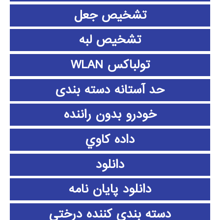
تشخیص جعل
تشخیص لبه
تولباکس WLAN
حد آستانه دسته بندی
خودرو بدون راننده
داده كاوي
دانلود
دانلود پايان نامه
دسته بندی کننده درختی