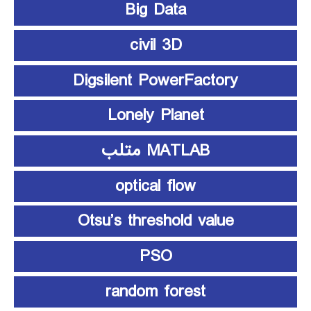
Big Data
civil 3D
Digsilent PowerFactory
Lonely Planet
MATLAB متلب
optical flow
Otsu’s threshold value
PSO
random forest