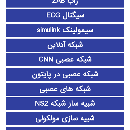
زاب ZAB
سیگنال ECG
سیمولینک simulink
شبکه آدلاین
شبکه عصبی CNN
شبکه عصبی در پایتون
شبکه های عصبی
شبیه ساز شبکه NS2
شبیه سازی مولکولی