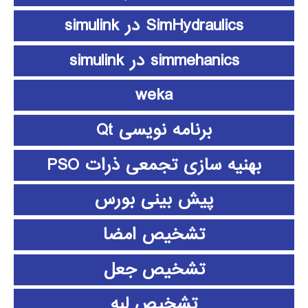
SimHydraulics در simulink
simmehanics در simulink
weka
برنامه نویسی Qt
بهنیه سازی تجمعی ذرات PSO
پیش بینی بورس
تشخیص امضا
تشخیص جعل
تشخیص لبه