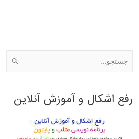
متلب
ج
س
ت
رفع اشکال و آموزش آنلاین
ج
و
ب