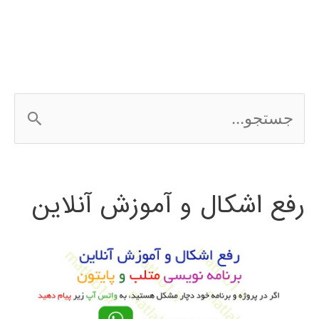
Altium
designer
ج
س
ت
رفع اشکال و آموزش آنلاین
ج
و
ب
ر