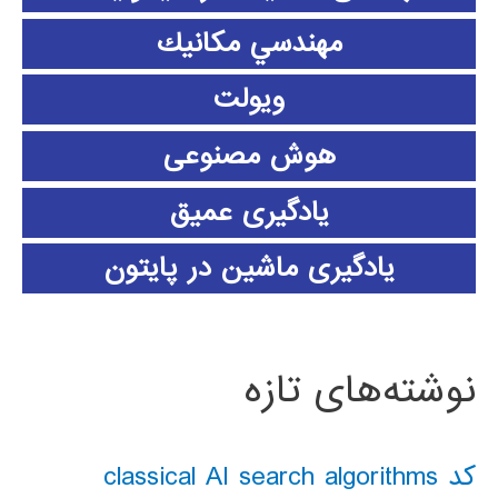
مهندسي مكانيك
ویولت
هوش مصنوعی
یادگیری عمیق
یادگیری ماشین در پایتون
نوشته‌های تازه
کد classical AI search algorithms