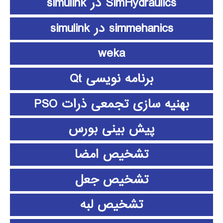
SimHydraulics در simulink
simmehanics در simulink
weka
برنامه نویسی Qt
بهنیه سازی تجمعی ذرات PSO
پیش بینی بورس
تشخیص امضا
تشخیص جعل
تشخیص لبه