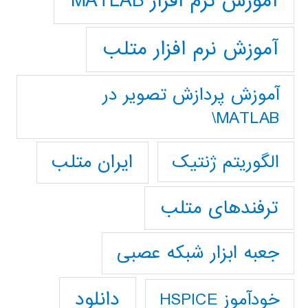
آموزش نرم افزار MATLAB
آموزش نرم افزار متلب
آموزش پردازش تصوير در
MATLAB\
ایران متلب
الگوریتم ژنتیک
ترفندهای متلب
جعبه ابزار شبکه عصبی
دانلود
خودآموز HSPICE