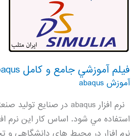
فيلم آموزشي جامع و كامل Abaqus
آموزش abaqus
نرم افزار abaqus در صنايع 
استفاده مي شود. اساس كار اين نرم اف
نرم افزار در محيط هاي دانشگاهي و ت