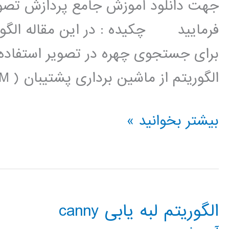
جهت دانلود آموزش جامع پردازش تصویر
فرمایید چکیده : در این مقاله الگوری
برای جستجوی چهره در تصویر استفاده
الگوریتم از ماشین برداری پشتیبان ( SVM ) خطی به عنوان یک طبقه بندی
تشخیص
بیشتر بخوانید »
چهره
با
استفاده
الگوریتم لبه یابی canny
از