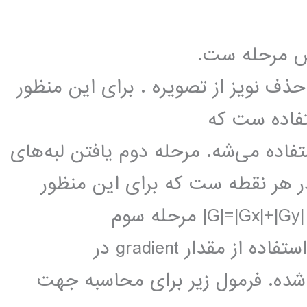
 Canny شامل شش مرحله ست.
حذف نويز از تصويره . برای این منظور
تفاده ست که
 انحصاري در الگوريتم Canny استفاده می‌شه. مرحله دوم یافتن لبه‌های
ی با استفاده از gradient magnitudeدر هر نقطه ست که برای این منظور
معمولاً از ماسک سوبل استفاده میشه. |G|=|Gx|+|Gy| مرحله سوم
بدست آوردن جهت لبه هاي تصوير، با استفاده از مقدار gradient در
محاسبه شده. فرمول زیر برای محاسبه جهت