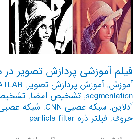
فیلم آموزشی پردازش تصویر در متلب 
آموزش
,
آموزش پردازش تصویر
,
MATLAB م
segmentation
,
تشخیص امضا
,
تشخیص
آدلاین
,
شبکه عصبی CNN
,
شبکه عصبی 
حروف
,
فیلتر ذره particle filter