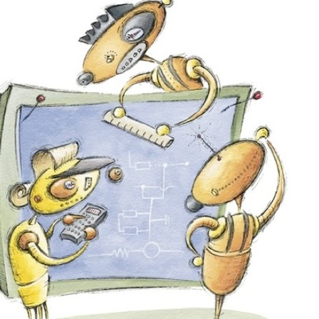
در
متلب
MATLAB