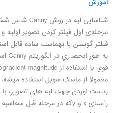
آموزش
PSO
&
شناسایی لبه در روش
SVM
مرحله‌ی اول فيلتر كردن تصوير اوليه و 
فيلتر گوسين با يهماسك ساده قابل اس
به طور
قو
راستای x و yکه در مرحله قبل 