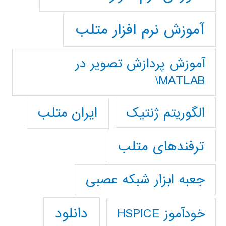
آموزش نرم افزار متلب
آموزش پردازش تصوير در
MATLAB\
ایران متلب
الگوریتم ژنتیک
ترفندهای متلب
جعبه ابزار شبکه عصبی
دانلود
خودآموز HSPICE