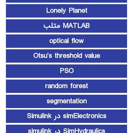
Lonely Planet
MATLAB متلب
optical flow
Otsu’s threshold value
PSO
random forest
segmentation
simElectronics در Simulink
SimHydraulics در simulink