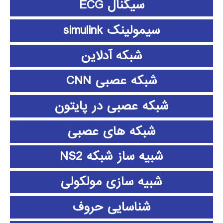
سیگنال ECG
سیمولینک simulink
شبکه آدلاین
شبکه عصبی CNN
شبکه عصبی در پایتون
شبکه های عصبی
شبیه ساز شبکه NS2
شبیه سازی مولکولی
شناسایی حروف