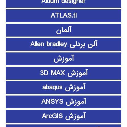
Altium designer
ATLAS.ti
آلمان
آلن بردلی Allen bradley
آموزش
آموزش 3D MAX
آموزش abaqus
آموزش ANSYS
آموزش ArcGIS