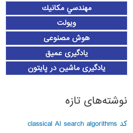
مهندسي مكانيك
ویولت
هوش مصنوعی
یادگیری عمیق
یادگیری ماشین در پایتون
نوشته‌های تازه
کد classical AI search algorithms