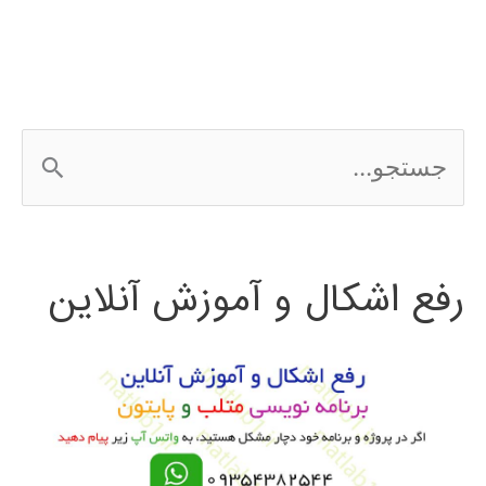
در
پایتون
ج
س
ت
رفع اشکال و آموزش آنلاین
ج
و
ب
ر