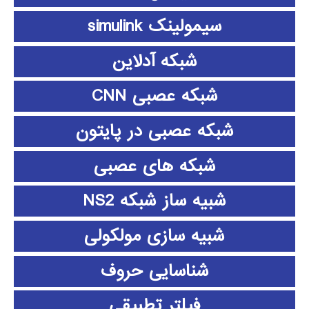
سیمولینک simulink
شبکه آدلاین
شبکه عصبی CNN
شبکه عصبی در پایتون
شبکه های عصبی
شبیه ساز شبکه NS2
شبیه سازی مولکولی
شناسایی حروف
فیلتر تطبیقی