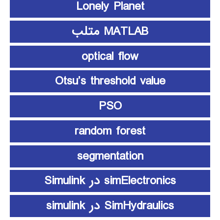
Lonely Planet
MATLAB متلب
optical flow
Otsu’s threshold value
PSO
random forest
segmentation
simElectronics در Simulink
SimHydraulics در simulink