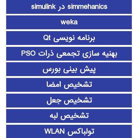
simmehanics در simulink
weka
برنامه نویسی Qt
بهنیه سازی تجمعی ذرات PSO
پیش بینی بورس
تشخیص امضا
تشخیص جعل
تشخیص لبه
تولباکس WLAN