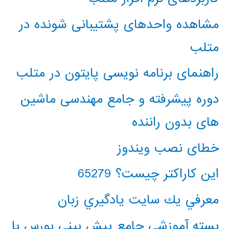
مشاهده واحدهای پشتیبانی شونده در
متلب
راهنمای برنامه نویسی پایتون در متلب
دوره پیشرفته و جامع مهندسی ماشین
های بدون راننده
خطای نصب ویندوز
این کاراکتر چیست؟ 65279
معرفي يك سايت يادگيري زبان
بسته آموزشی جامع پیش بینی بورس با