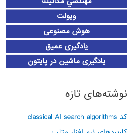
مهندسي مكانيك
ویولت
هوش مصنوعی
یادگیری عمیق
یادگیری ماشین در پایتون
نوشته‌های تازه
کد classical AI search algorithms
کاربردهای نرم افزار متلب