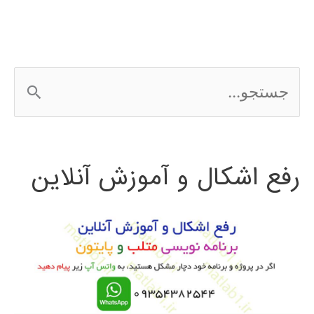
ج
س
ت
رفع اشکال و آموزش آنلاین
ج
و
ب
ر
ا