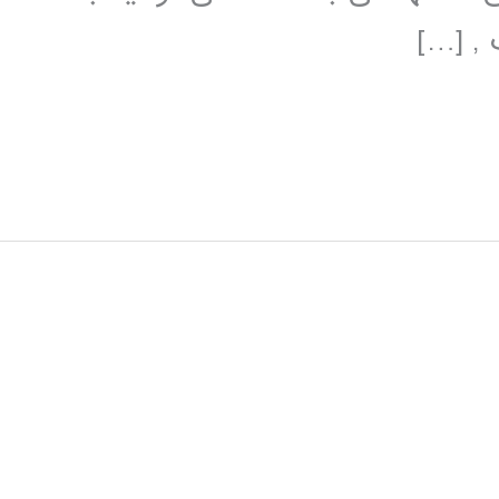
 , […]