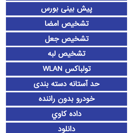
پیش بینی بورس
تشخیص امضا
تشخیص جعل
تشخیص لبه
تولباکس WLAN
حد آستانه دسته بندی
خودرو بدون راننده
داده كاوي
دانلود