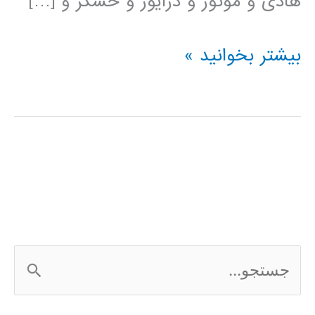
هادی و موتور و درایور و حسگر و […]
فیلم
بیشتر بخوانید »
آموزشی
simElectronics
در
simulink
ج
س