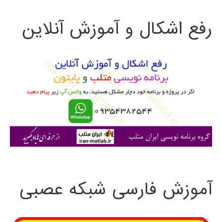
ت
رفع اشکال و آموزش آنلاین
ج
و
ب
ر
ا
ی
:
آموزش فارسی شبکه عصبی