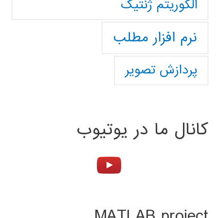
الگوریتم ژنتیک
نرم افزار مطلب
پردازش تصویر
کانال ما در یوتیوب
MATLAB project