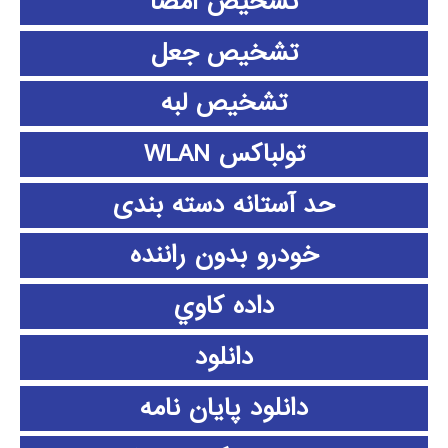
تشخیص امضا
تشخیص جعل
تشخیص لبه
تولباکس WLAN
حد آستانه دسته بندی
خودرو بدون راننده
داده كاوي
دانلود
دانلود پايان نامه