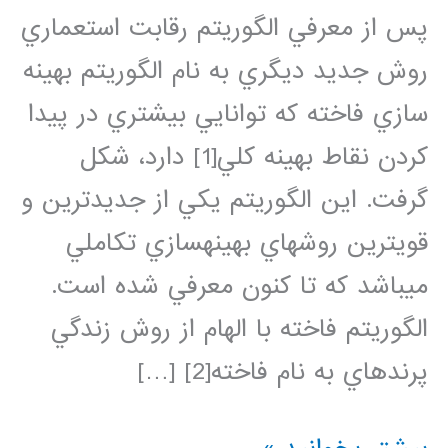
پس از معرفي الگوريتم رقابت استعماري
روش جديد ديگري به نام الگوريتم بهينه
سازي فاخته كه توانايي بيشتري در پيدا
كردن نقاط بهينه كلي[1] دارد، شكل
گرفت. اين الگوريتم يكي از جديدترين و
قويترين روشهاي بهينهسازي تكاملي
ميباشد كه تا كنون معرفي شده است.
الگوريتم فاخته با الهام از روش زندگي
پرندهاي به نام فاخته[2] […]