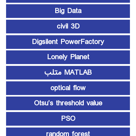
Big Data
civil 3D
Digsilent PowerFactory
Lonely Planet
MATLAB متلب
optical flow
Otsu’s threshold value
PSO
random forest