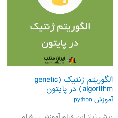
الگوریتم ژنتیک (genetic
algorithm) در پایتون
آموزش python
پیش نیاز این فیلم آموزشی ، فیلم