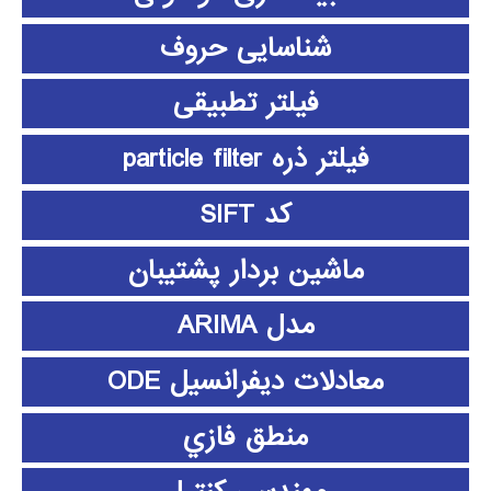
شناسایی حروف
فیلتر تطبیقی
فیلتر ذره particle filter
کد SIFT
ماشین بردار پشتیبان
مدل ARIMA
معادلات دیفرانسیل ODE
منطق فازي