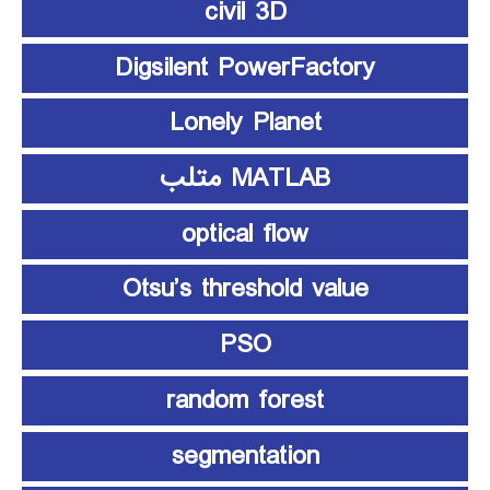
civil 3D
Digsilent PowerFactory
Lonely Planet
MATLAB متلب
optical flow
Otsu’s threshold value
PSO
random forest
segmentation