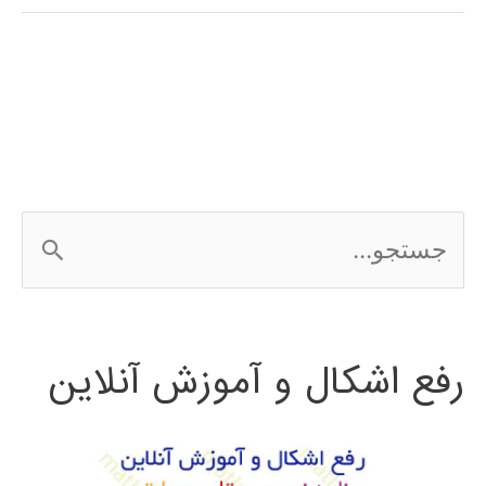
(genetic
algorithm)
در
پایتون
ج
س
ت
رفع اشکال و آموزش آنلاین
ج
و
ب