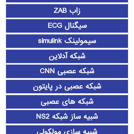
زاب ZAB
سیگنال ECG
سیمولینک simulink
شبکه آدلاین
شبکه عصبی CNN
شبکه عصبی در پایتون
شبکه های عصبی
شبیه ساز شبکه NS2
شبیه سازی مولکولی