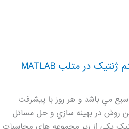
نتیک در متلب MATLAB
سيع مي باشد و هر روز با پيشرفت
 اين روش در بهينه سازي و حل مسائل
تيک يکي از زير مجموعه هاي محاسبات