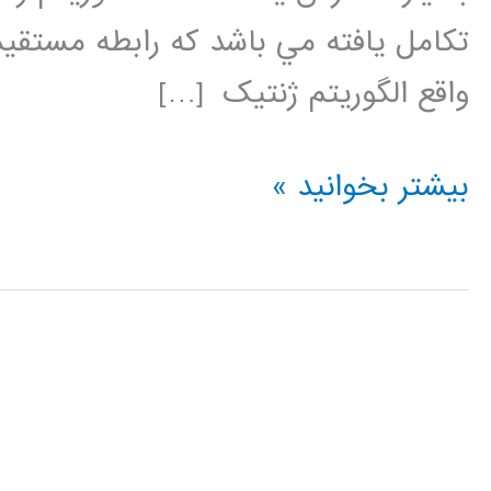
تکامل يافته مي باشد که رابطه مستق
واقع الگوريتم ژنتيک […]
فیلم
بیشتر بخوانید »
جامع
آموزش
فارسی
الگوریتم
ژنتیک