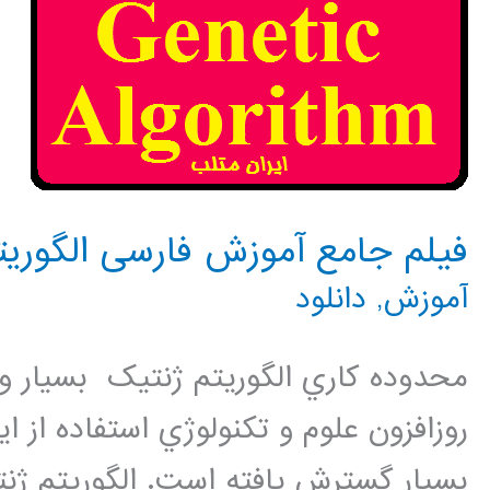
فیلم جامع آموزش فارسی الگوریتم ژ
آموزش
,
دانلود
محدوده کاري الگوريتم ژنتيک بسيار و
روزافزون علوم و تکنولوژي استفاده از
بسيار گسترش يافته است. الگوريتم ژن