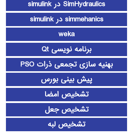
SimHydraulics در simulink
simmehanics در simulink
weka
برنامه نویسی Qt
بهنیه سازی تجمعی ذرات PSO
پیش بینی بورس
تشخیص امضا
تشخیص جعل
تشخیص لبه