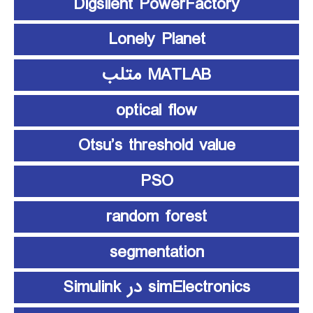
Digsilent PowerFactory
Lonely Planet
MATLAB متلب
optical flow
Otsu’s threshold value
PSO
random forest
segmentation
simElectronics در Simulink