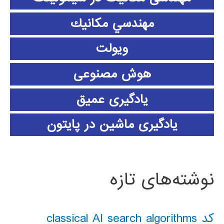
مهندسي مكانيك
ویولت
هوش مصنوعی
یادگیری عمیق
یادگیری ماشین در پایتون
نوشته‌های تازه
کد classical AI search algorithms