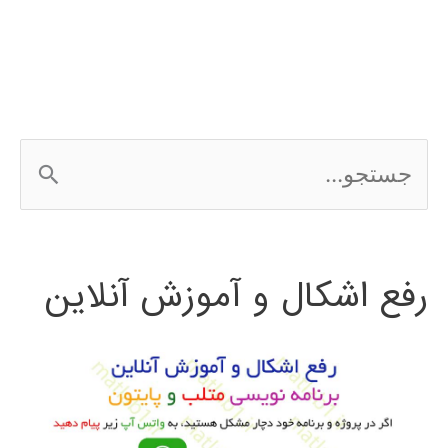
ج
س
ت
رفع اشکال و آموزش آنلاین
ج
و
ب
ر