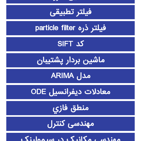
فیلتر تطبیقی
فیلتر ذره particle filter
کد SIFT
ماشین بردار پشتیبان
مدل ARIMA
معادلات دیفرانسیل ODE
منطق فازي
مهندسی کنترل
مهندسی مکانیک در سیمولینک