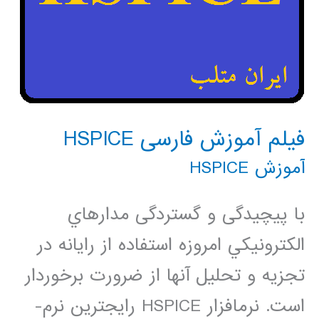
فیلم آموزش فارسی HSPICE
آموزش HSPICE
با پیچیدگی و گستردگی مدارهاي
الكترونيكي امروزه استفاده از رایانه در
تجزيه و تحليل آن­ها از ضرورت برخوردار
است. نرم­افزار HSPICE رایج­ترین نرم­