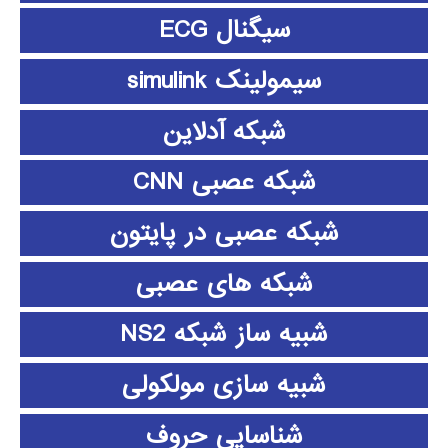
سیگنال ECG
سیمولینک simulink
شبکه آدلاین
شبکه عصبی CNN
شبکه عصبی در پایتون
شبکه های عصبی
شبیه ساز شبکه NS2
شبیه سازی مولکولی
شناسایی حروف