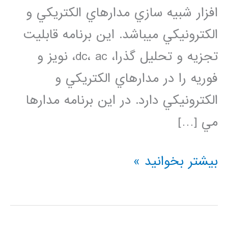
افزار شبيه سازي مدارهاي الكتريكي و
الكترونيكي مي­باشد. اين برنامه قابليت
تجزيه و تحليل­ گذرا، dc، ac، نویز و
فوریه را در مدارهاي الكتريكي و
الكترونيكي دارد. در این برنامه مدارها
مي […]
فیلم
بیشتر بخوانید »
آموزش
فارسی
HSPICE