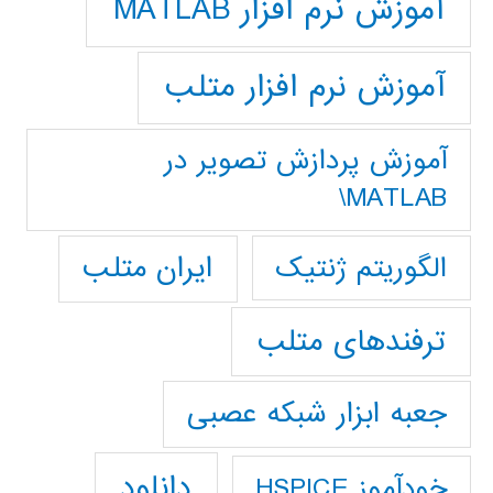
آموزش نرم افزار MATLAB
آموزش نرم افزار متلب
آموزش پردازش تصوير در
MATLAB\
ایران متلب
الگوریتم ژنتیک
ترفندهای متلب
جعبه ابزار شبکه عصبی
دانلود
خودآموز HSPICE