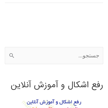
(clustering)
در
پایتون
ج
س
ت
رفع اشکال و آموزش آنلاین
ج
و
ب