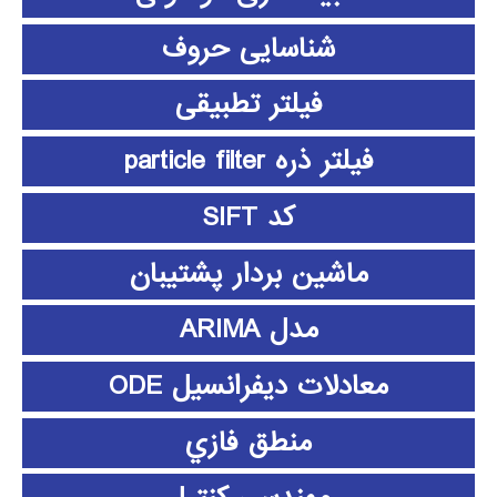
شناسایی حروف
فیلتر تطبیقی
فیلتر ذره particle filter
کد SIFT
ماشین بردار پشتیبان
مدل ARIMA
معادلات دیفرانسیل ODE
منطق فازي