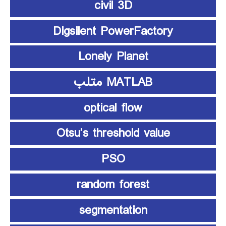
civil 3D
Digsilent PowerFactory
Lonely Planet
MATLAB متلب
optical flow
Otsu’s threshold value
PSO
random forest
segmentation