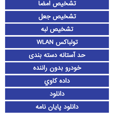
تشخیص امضا
تشخیص جعل
تشخیص لبه
تولباکس WLAN
حد آستانه دسته بندی
خودرو بدون راننده
داده كاوي
دانلود
دانلود پايان نامه