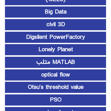
Big Data
civil 3D
Digsilent PowerFactory
Lonely Planet
MATLAB متلب
optical flow
Otsu’s threshold value
PSO