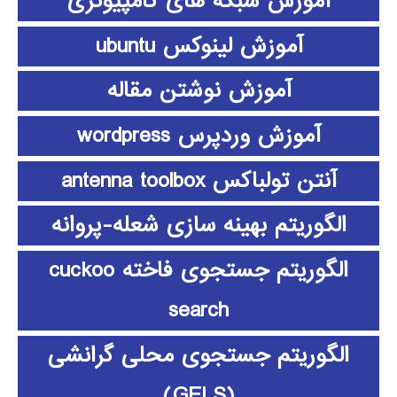
آموزش شبکه های کامپیوتری
آموزش لینوکس ubuntu
آموزش نوشتن مقاله
آموزش وردپرس wordpress
آنتن تولباکس antenna toolbox
الگوریتم بهینه سازی شعله-پروانه
الگوریتم جستجوی فاخته cuckoo
search
الگوریتم جستجوی محلی گرانشی
(GELS)