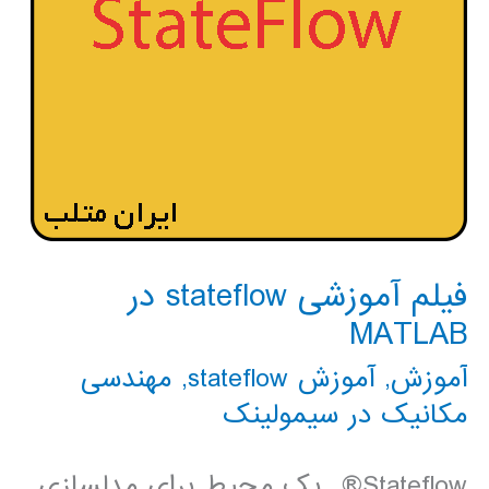
فیلم آموزشی stateflow در
MATLAB
آموزش
,
آموزش stateflow
,
مهندسی
مکانیک در سیمولینک
Stateflow® یک محیط برای مدلسازی