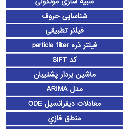
شبیه سازی مولکولی
شناسایی حروف
فیلتر تطبیقی
فیلتر ذره particle filter
کد SIFT
ماشین بردار پشتیبان
مدل ARIMA
معادلات دیفرانسیل ODE
منطق فازي