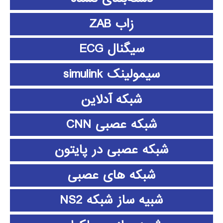
زاب ZAB
سیگنال ECG
سیمولینک simulink
شبکه آدلاین
شبکه عصبی CNN
شبکه عصبی در پایتون
شبکه های عصبی
شبیه ساز شبکه NS2