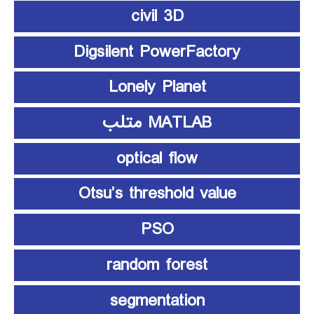
civil 3D
Digsilent PowerFactory
Lonely Planet
MATLAB متلب
optical flow
Otsu’s threshold value
PSO
random forest
segmentation