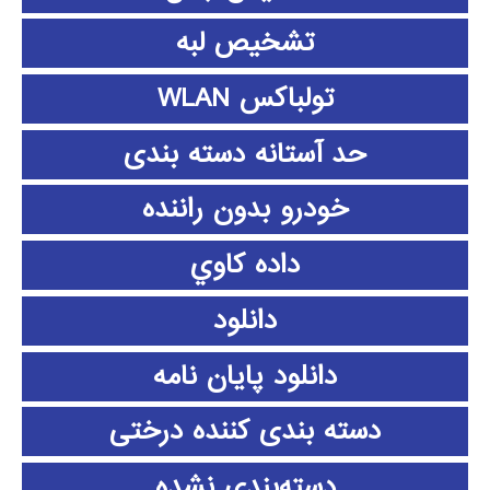
تشخیص لبه
تولباکس WLAN
حد آستانه دسته بندی
خودرو بدون راننده
داده كاوي
دانلود
دانلود پايان نامه
دسته بندی کننده درختی
دسته‌بندی نشده