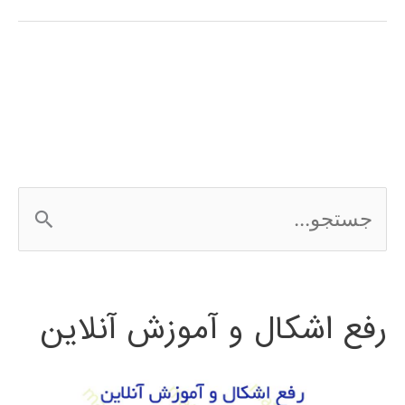
فازی
(fuzzy
system)
در
پایتون
ج
س
ت
رفع اشکال و آموزش آنلاین
ج
و