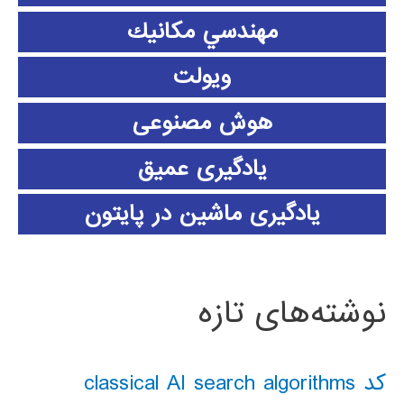
مهندسي مكانيك
ویولت
هوش مصنوعی
یادگیری عمیق
یادگیری ماشین در پایتون
نوشته‌های تازه
کد classical AI search algorithms