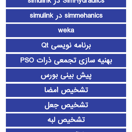
SimHydraulics در simulink
simmehanics در simulink
weka
برنامه نویسی Qt
بهنیه سازی تجمعی ذرات PSO
پیش بینی بورس
تشخیص امضا
تشخیص جعل
تشخیص لبه