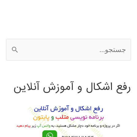
ج
س
ت
رفع اشکال و آموزش آنلاین
ج
و
ب
ر