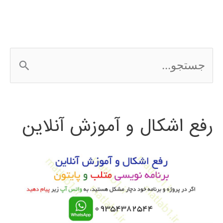
ج
س
ت
رفع اشکال و آموزش آنلاین
ج
و
ب
ر
ا