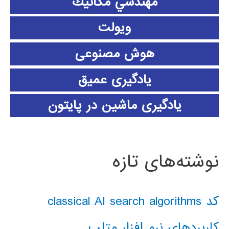
مهندسي مكانيك
ویولت
هوش مصنوعی
یادگیری عمیق
یادگیری ماشین در پایتون
نوشته‌های تازه
کد classical AI search algorithms
کاربردهای نرم افزار متلب