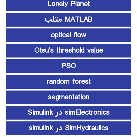
Lonely Planet
MATLAB متلب
optical flow
Otsu’s threshold value
PSO
random forest
segmentation
simElectronics در Simulink
SimHydraulics در simulink