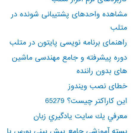
مشاهده واحدهای پشتیبانی شونده در
متلب
راهنمای برنامه نویسی پایتون در متلب
دوره پیشرفته و جامع مهندسی ماشین
های بدون راننده
خطای نصب ویندوز
این کاراکتر چیست؟ 65279
معرفي يك سايت يادگيري زبان
بسته آموزشی جامع پیش بینی بورس با