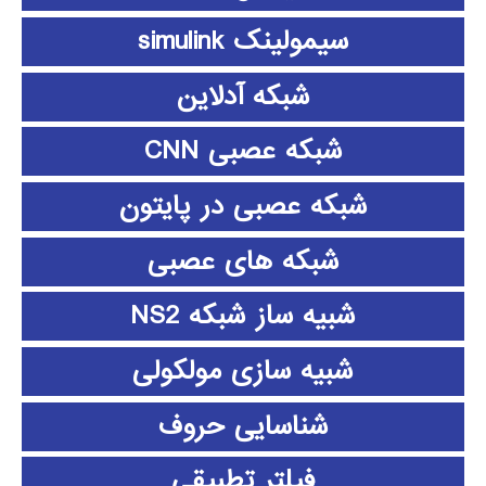
سیمولینک simulink
شبکه آدلاین
شبکه عصبی CNN
شبکه عصبی در پایتون
شبکه های عصبی
شبیه ساز شبکه NS2
شبیه سازی مولکولی
شناسایی حروف
فیلتر تطبیقی