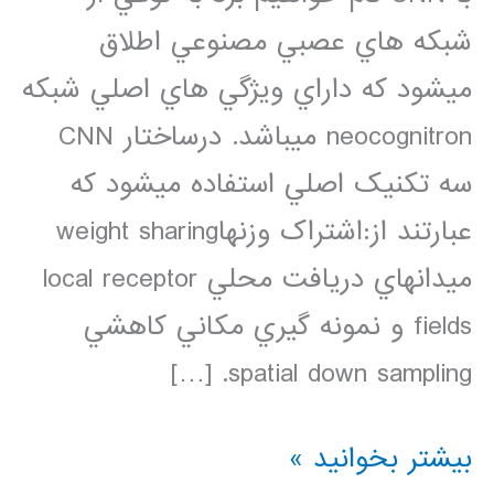
شبکه هاي عصبي مصنوعي اطلاق
ميشود که داراي ويژگي هاي اصلي شبکه
neocognitron ميباشد. درساختار CNN
سه تکنيک اصلي استفاده ميشود که
عبارتند از:اشتراک وزنهاweight sharing
ميدانهاي دريافت محلي local receptor
fields و نمونه گيري مکاني کاهشي
spatial down sampling. […]
فیلم
بیشتر بخوانید »