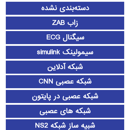
دسته‌بندی نشده
زاب ZAB
سیگنال ECG
سیمولینک simulink
شبکه آدلاین
شبکه عصبی CNN
شبکه عصبی در پایتون
شبکه های عصبی
شبیه ساز شبکه NS2