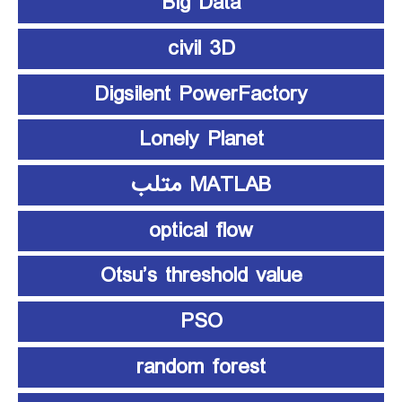
Big Data
civil 3D
Digsilent PowerFactory
Lonely Planet
MATLAB متلب
optical flow
Otsu’s threshold value
PSO
random forest