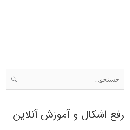
آموزشی
شبکه
عصبی
کانالوشن
ج
س
ت
رفع اشکال و آموزش آنلاین
ج
و