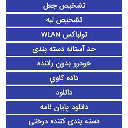
تشخیص جعل
تشخیص لبه
تولباکس WLAN
حد آستانه دسته بندی
خودرو بدون راننده
داده كاوي
دانلود
دانلود پايان نامه
دسته بندی کننده درختی