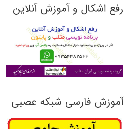
رفع اشکال و آموزش آنلاین
ج
و
ب
ر
ا
ی
:
آموزش فارسی شبکه عصبی