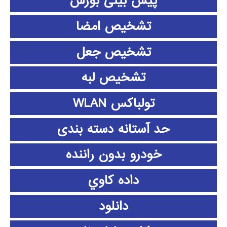
پیش بینی بورس
تشخیص امضا
تشخیص جعل
تشخیص لبه
تولباکس WLAN
حد آستانه دسته بندی
خودرو بدون راننده
داده كاوي
دانلود