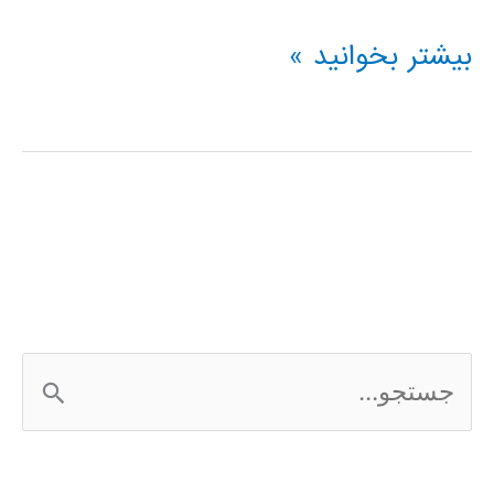
فیلم
بیشتر بخوانید »
آموزشی
L-
Edit
ج
س
ت