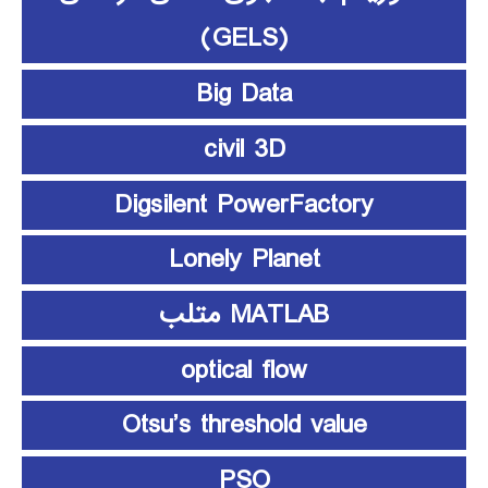
(GELS)
Big Data
civil 3D
Digsilent PowerFactory
Lonely Planet
MATLAB متلب
optical flow
Otsu’s threshold value
PSO