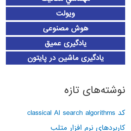
ویولت
هوش مصنوعی
یادگیری عمیق
یادگیری ماشین در پایتون
نوشته‌های تازه
کد classical AI search algorithms
کاربردهای نرم افزار متلب