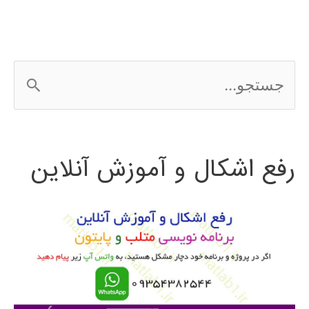
ePLAN
ج
س
ت
رفع اشکال و آموزش آنلاین
ج
و
ب
ر
ا