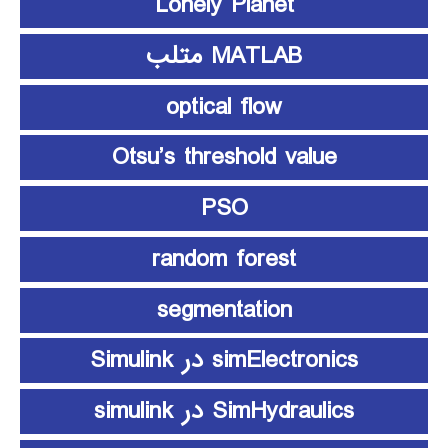
Lonely Planet
MATLAB متلب
optical flow
Otsu’s threshold value
PSO
random forest
segmentation
simElectronics در Simulink
SimHydraulics در simulink