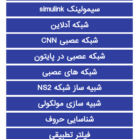
سیمولینک simulink
شبکه آدلاین
شبکه عصبی CNN
شبکه عصبی در پایتون
شبکه های عصبی
شبیه ساز شبکه NS2
شبیه سازی مولکولی
شناسایی حروف
فیلتر تطبیقی