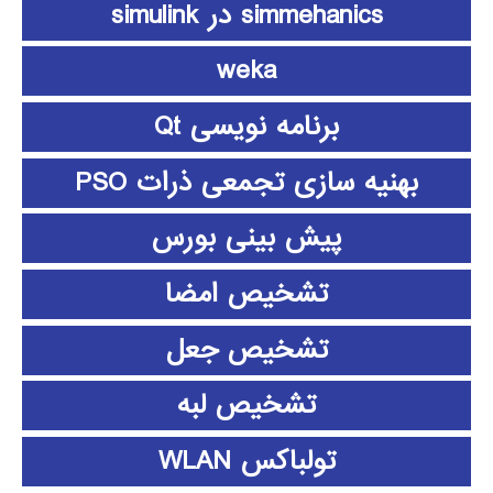
simmehanics در simulink
weka
برنامه نویسی Qt
بهنیه سازی تجمعی ذرات PSO
پیش بینی بورس
تشخیص امضا
تشخیص جعل
تشخیص لبه
تولباکس WLAN