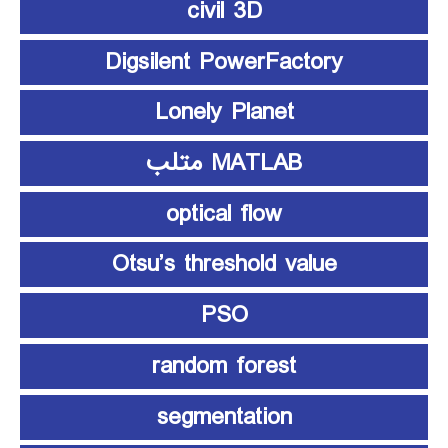
civil 3D
Digsilent PowerFactory
Lonely Planet
MATLAB متلب
optical flow
Otsu’s threshold value
PSO
random forest
segmentation