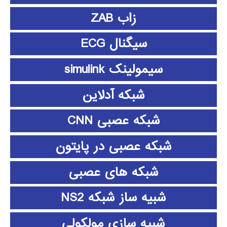
زاب ZAB
سیگنال ECG
سیمولینک simulink
شبکه آدلاین
شبکه عصبی CNN
شبکه عصبی در پایتون
شبکه های عصبی
شبیه ساز شبکه NS2
شبیه سازی مولکولی