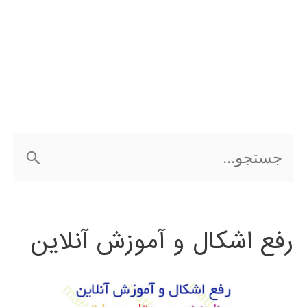
(signal
processing)
در
پایتون
ج
س
ت
رفع اشکال و آموزش آنلاین
ج
و
ب