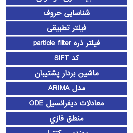
شناسایی حروف
فیلتر تطبیقی
فیلتر ذره particle filter
کد SIFT
ماشین بردار پشتیبان
مدل ARIMA
معادلات دیفرانسیل ODE
منطق فازي