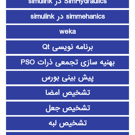
SimHydraulics در simulink
simmehanics در simulink
weka
برنامه نویسی Qt
بهنیه سازی تجمعی ذرات PSO
پیش بینی بورس
تشخیص امضا
تشخیص جعل
تشخیص لبه