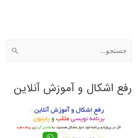
ج
س
ت
رفع اشکال و آموزش آنلاین
ج
و
ب
ر