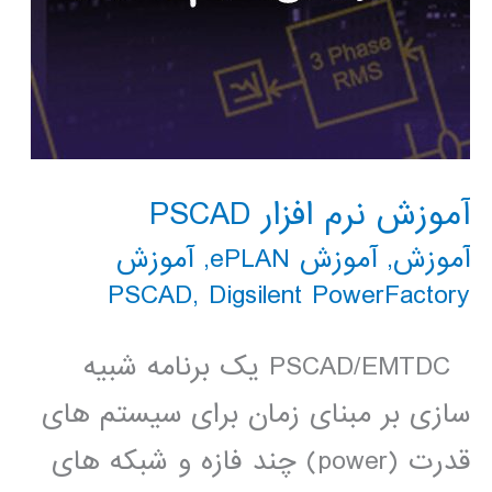
آموزش نرم افزار PSCAD
آموزش
,
آموزش ePLAN
,
آموزش
PSCAD
,
Digsilent PowerFactory
PSCAD/EMTDC یک برنامه شبیه
سازی بر مبنای زمان برای سیستم های
قدرت (power) چند فازه و شبکه های