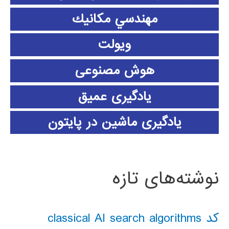
مهندسي مكانيك
ویولت
هوش مصنوعی
یادگیری عمیق
یادگیری ماشین در پایتون
نوشته‌های تازه
کد classical AI search algorithms